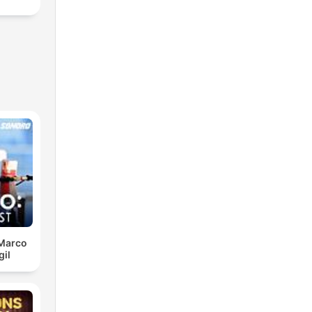
 Marco
gil