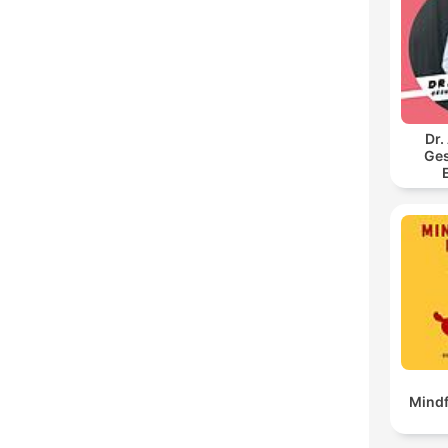
Dr.
Ges
Mindf