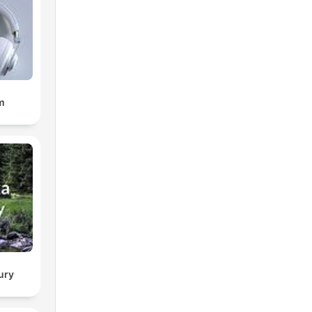
m
ury