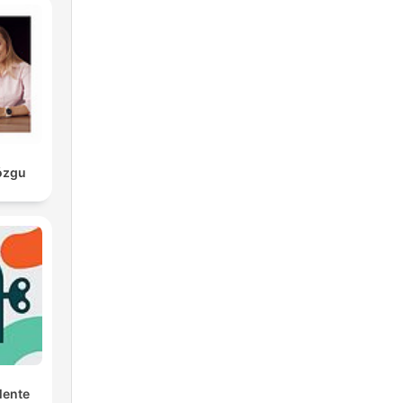
ózgu
Mente