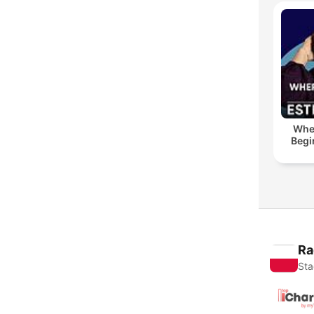
Whe
Begi
Ra
Sta