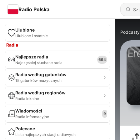
Radio Polska
Ulubione
Podcasty
Ulubione i ostatnie
Radia
Najlepsze radia
694
Najczęściej słuchane radia
Radia według gatunków
15 gatunków muzycznych
Radia według regionów
Radia lokalne
Wiadomości
9
Radia informacyjne
Polecane
Lista najlepszych stacji radiowych