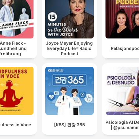
 Anne Fleck -
Joyce Meyer Enjoying
undheit und
Everyday Life® Radio
Relasjonspo
Ernährung
Podcast
Psicologia Al 
ulness in Voce
[KBS] 건강 365
| @psi.mammo