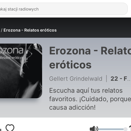
Erozona - Relatos eróticos
Erozona - Relat
eróticos
Gellert Grindelwald
|
22 - FINAL - Anita al natural (Parte 13)
Escucha aquí tus relatos
favoritos. ¡Cuidado, porqu
causa adicción!