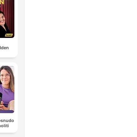
dden
Desnudo
liti