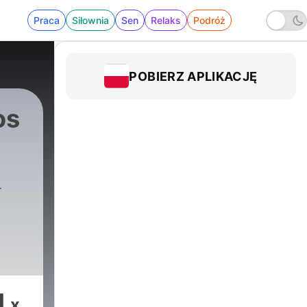
Praca
Siłownia
Sen
Relaks
Podróż
POBIERZ APLIKACJĘ
os
e
1
x