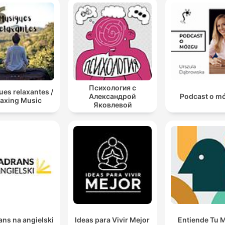
Психология с
es relaxantes /
Александрой
Podcast o m
laxing Music
Яковлевой
ns na angielski
Ideas para Vivir Mejor
Entiende Tu 