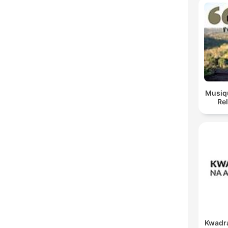
Musiqu
Re
Kwadra