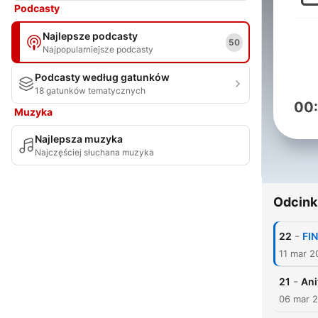
Podcasty
Najlepsze podcasty
50
Najpopularniejsze podcasty
Podcasty według gatunków
18 gatunków tematycznych
00
Muzyka
Najlepsza muzyka
Najczęściej słuchana muzyka
Odcink
-
22
FIN
11 mar 2
-
21
Ani
06 mar 