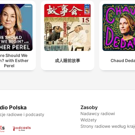
re Should We
n? with Esther
成人睡前故事
Chaud Ded
Perel
dio Polska
Zasoby
Nadawcy radiowi
cje radiowe i podcasty
Widżety
Strony radiowe według kra