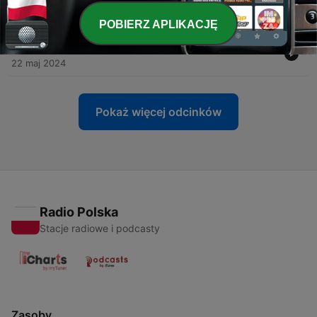
-
86
086-04/90:Heute war 🤩
23 maj 2024
POBIERZ APLIKACJĘ
-
85
085 03/90-Immernoch Schrott 🤷‍♂️
22 maj 2024
Pokaż więcej odcinków
Radio Polska
Stacje radiowe i podcasty
Zasoby