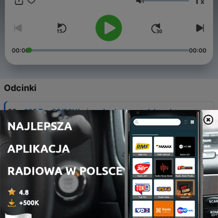
1
x
miteinander verbindest. Ich bringe dich dazu, deine alten
Głośność
Verhaltens- und Denkweisen zu hinterfragen und zeige dir
neue Perspektiven auf, die dich erfolgreicher und glücklicher
machen inschaAllah.
00:00
00:00
Odcinki
-
89
088 Tag 20/90! Kreiere das Leben, welches du
leben willst, an den freien Tagen!
08 cze 2024
-
88
087-Tag 10/90 Mit Erschwernis kommt
Erleichterung
29 maj 2024
-
87
087-Tag07/90:Lerne erstmal das Fallen
26 maj 2024