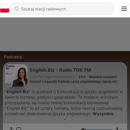
Podcasty
English Biz - Radio TOK FM
TOK FM Olga Pietrykiewicz
|
223 - Mundial zamiast
kursu? Legendy futbolu uczą angielskiego lepiej niż
myślisz
"English Biz"
to podcast o komunikacji w języku angielskim w
świecie biznesu, polityki i gospodarki. To miejsce, w którym
przyglądamy się nowoczesnej komunikacji biznesowej.
"English Biz" to aż cztery formaty, które tworzą rozbudowaną
przestrzeń doskonalenia języka angielskiego.
Wszystkie
odcinki znajdziesz w aplikacji TOK FM i na
tokfm.pl
.
PRESS
REVIEW
, cykl na temat słów i zwrotów używanych w takich
1