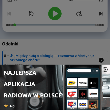
x
szczerość, dobre pytania i inspirujące historie, które mogą
Głośność
zaciekawić nie tylko uczniów, ale też dorosłych.
To miejsce, gdzie szkoła łączy się z pasją, humorem i
codziennym życiem. Nowe odcinki – regularnie, bez nudy.
Zapraszamy do słuchania!
00:00
00:00
Odcinki
-
8
🎵 „Między nutą a biologią — rozmowa z Martyną z
szkolnego chóru"
27 mar 2026
-
7
S02E01 Przemysław Szydłowski Global Wind
Service
30 wrz 2025
-
6
S01E06 Wiesław Puzia – Jak buduje się drużynę i
ducha walki? | Trener KPR Padwa Zamość o pasji i
systematyczności
13 cze 2025