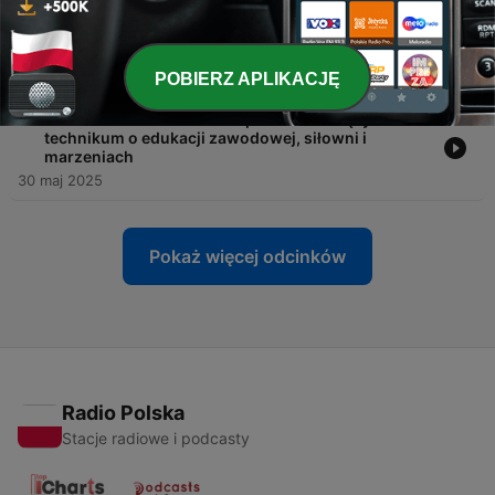
-
5
S01E05 Kamil Wójcik – o fizjoterapii, pracy z Padwą
Zamość i pasji do trójboju siłowego
06 cze 2025
POBIERZ APLIKACJĘ
-
4
S01E04 Oliwier Jakubiec – przewodniczący
technikum o edukacji zawodowej, siłowni i
marzeniach
30 maj 2025
Pokaż więcej odcinków
Radio Polska
Stacje radiowe i podcasty