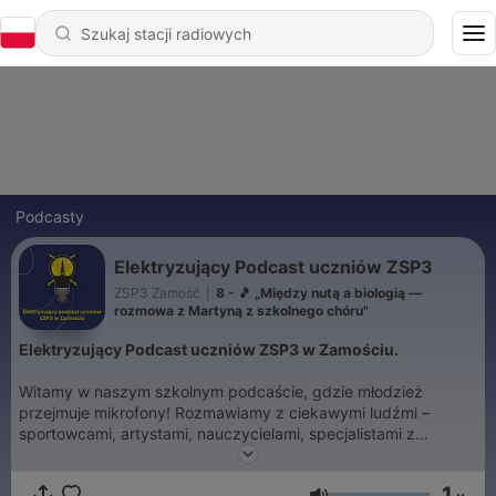
Podcasty
Elektryzujący Podcast uczniów ZSP3
ZSP3 Zamość
|
8 - 🎵 „Między nutą a biologią —
rozmowa z Martyną z szkolnego chóru"
Elektryzujący Podcast uczniów ZSP3 w Zamościu.
Witamy w naszym szkolnym podcaście, gdzie młodzież
przejmuje mikrofony! Rozmawiamy z ciekawymi ludźmi –
sportowcami, artystami, nauczycielami, specjalistami z
różnych dziedzin – a także dzielimy się naszymi
przemyśleniami i szkolnymi projektami. Stawiamy na
1