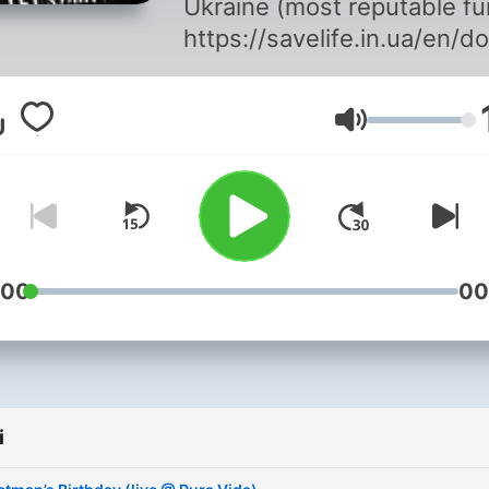
Ukraine (most reputable fu
https://savelife.in.ua/en/d
en/ ☕️ Support me (I cover
monthly music costs and
Głośność
sometimes update my gear
https://buymeacoffee.com
📀 My sets mainly blend
Melodic House & Techno,
Progressive House, Indie
Dance, and Afro House.
:00
00
i