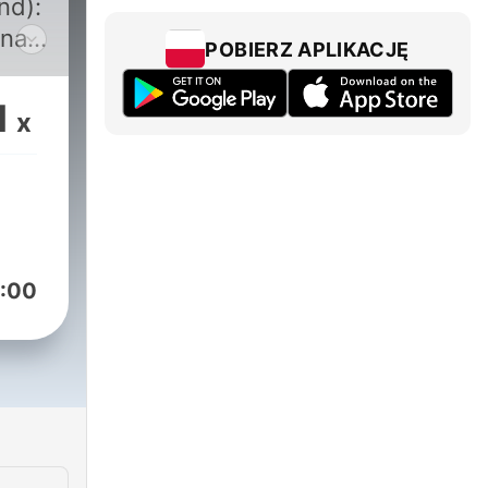
nd):
onate-
POBIERZ APLIKACJĘ
1
x
):
/hetmandj
:00