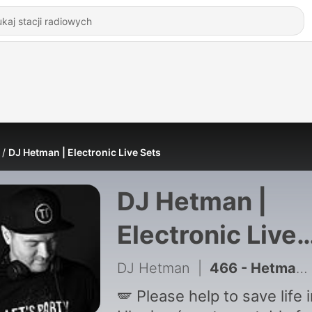
DJ Hetman | Electronic Live Sets
DJ Hetman |
Electronic Live
Sets
DJ Hetman
|
466 - Hetman’s Birthday (live @ Pura Vida)
🪽 Please help to save life 