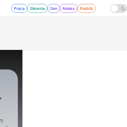
Praca
Siłownia
Sen
Relaks
Podróż
in