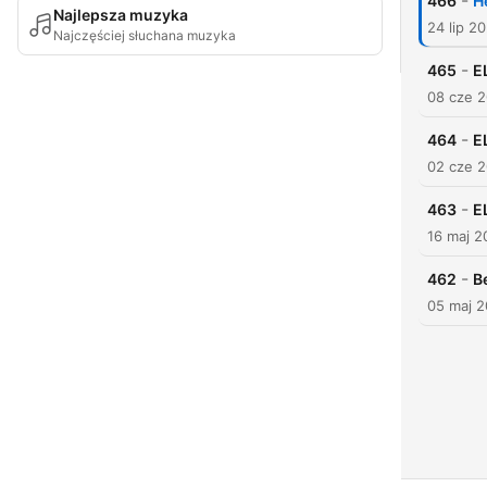
-
466
H
Najlepsza muzyka
24 lip 2
Najczęściej słuchana muzyka
-
465
E
08 cze 
-
464
E
02 cze 
-
463
E
16 maj 2
-
462
B
05 maj 