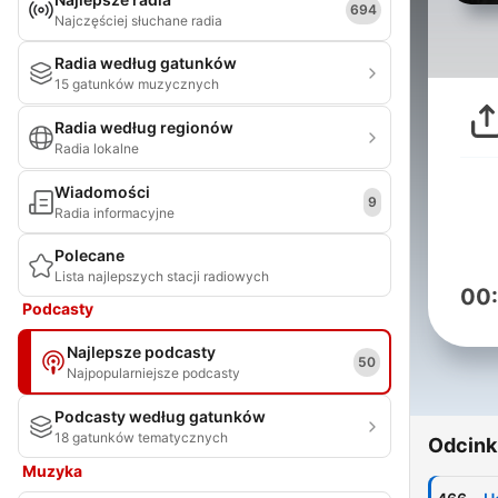
694
Najczęściej słuchane radia
Radia według gatunków
15 gatunków muzycznych
Radia według regionów
Radia lokalne
Wiadomości
9
Radia informacyjne
Polecane
Lista najlepszych stacji radiowych
00
Podcasty
Najlepsze podcasty
50
Najpopularniejsze podcasty
Podcasty według gatunków
18 gatunków tematycznych
Odcink
Muzyka