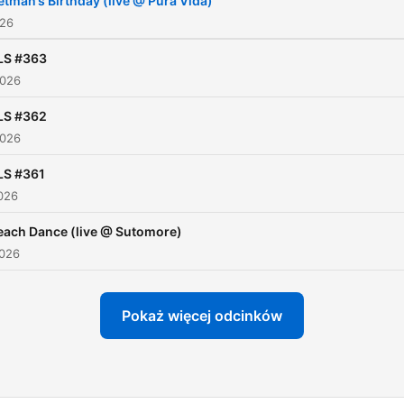
etman’s Birthday (live @ Pura Vida)
026
LS #363
2026
LS #362
2026
LS #361
026
each Dance (live @ Sutomore)
2026
Pokaż więcej odcinków