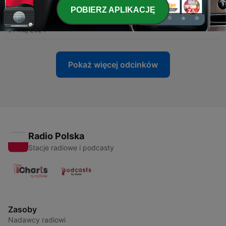
POBIERZ APLIKACJĘ
-
5
The 50's X'Perience (2024)
01 maj 2024
Pokaż więcej odcinków
Radio Polska
Stacje radiowe i podcasty
Zasoby
Nadawcy radiowi