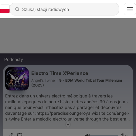
Podcasty
Electro Time X'Perience
Angel's Twine
|
9 - EDM World Tribal Tour Millenium
(2025)
Entrez dans un univers electro mélodique à travers les
meilleurs époques de notre histoire des années 30 à nos jours
rien que pour vous!! n'hésitez pas à partager et découvrez
davantage sur :https://paradiseloungeroya.wixsite.com/angel-
s-twine Enter a melodic electro universe through the best eras
of our history from the 30s to the present day just for you!! feel
free to share and find out more at:
1