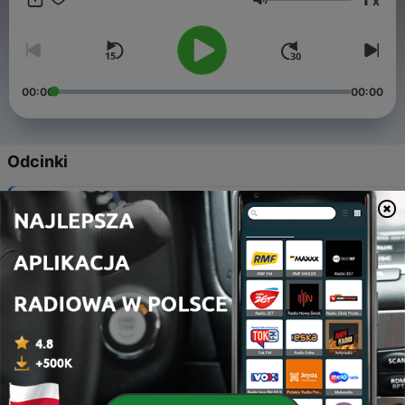
x
https://paradiseloungeroya.wixsite.com/angel-s-twine
Głośność
00:00
00:00
Odcinki
-
9
EDM World Tribal Tour Millenium (2025)
18 kwi 2025
-
8
Electro Time X'Périence Jingle (English)
10 maj 2024
-
7
Electro Time X'Périence Jingle (French)
10 maj 2024
-
6
The 20's to 40's X'périence (2024)
08 maj 2024