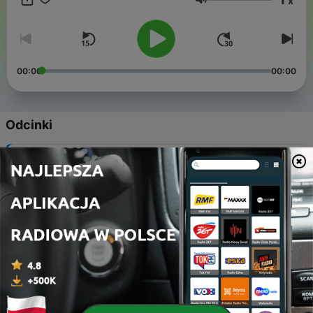
x
Audycja jest dofinansowana z środków Wojewódzkiego
Głośność
Funduszu Ochrony Środowiska i Gospodarki Wodnej w
Katowicach.
00:00
00:00
Odcinki
-
217
Eko-Ranek. Łąka kwietna cz. 2
02 sie 2026
-
216
Eko-Ranek. Łąka kwietna cz. 1
26 lip 2026
-
215
Eko-Ranek. Mrówki
19 lip 2026
-
214
Eko-Ranek. Myśliwi
12 lip 2026