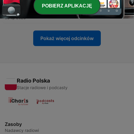
POBIERZ APLIKACJĘ
-
213
Eko-Ranek. Obserwacje ptaków, cz. 5
05 lip 2026
Pokaż więcej odcinków
Radio Polska
Stacje radiowe i podcasty
Zasoby
Nadawcy radiowi