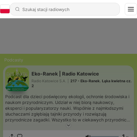
Podcasty
Eko-Ranek | Radio Katowice
Radio Katowice S.A.
|
217 - Eko-Ranek. Łąka kwietna cz.
2
Podcast dla dzieci poświęcony ekologii, ochronie środowiska i
naukom przyrodniczym. Udział w niej biorą naukowcy,
eksperci i popularyzatorzy nauki. Wspólnie z najmłodszymi
słuchaczami zgłębiają tajniki przyrody i rozwiązują
przyrodnicze zagadki. Wszystko to w ciekawych przyrodniczo
miejscach, m.in. w ogrodach botanicznych,lasach, parkach
krajobrazowych, jaskiniach, nad wodą, a nawet w skałach.
1