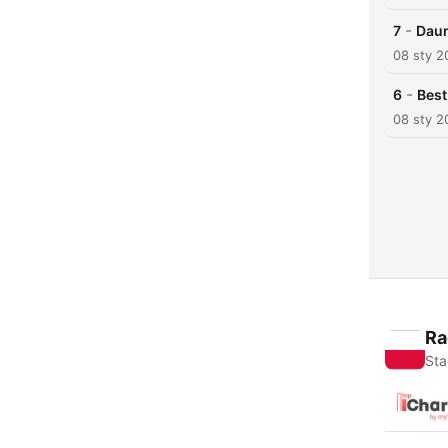
-
7
Daun
08 sty 2
-
6
Best
08 sty 2
Ra
Sta