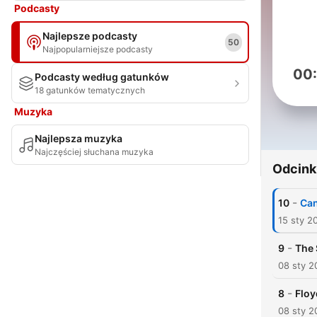
Podcasty
Najlepsze podcasty
50
Najpopularniejsze podcasty
00
Podcasty według gatunków
18 gatunków tematycznych
Muzyka
Najlepsza muzyka
Najczęściej słuchana muzyka
Odcink
-
10
Can
15 sty 2
-
9
The 
08 sty 2
-
8
Floy
08 sty 2