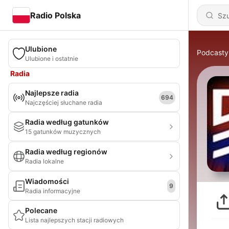
Radio Polska
Ulubione
Podcasty
Ulubione i ostatnie
Radia
Najlepsze radia
694
Najczęściej słuchane radia
Radia według gatunków
15 gatunków muzycznych
Radia według regionów
Radia lokalne
Wiadomości
9
Radia informacyjne
Polecane
Lista najlepszych stacji radiowych