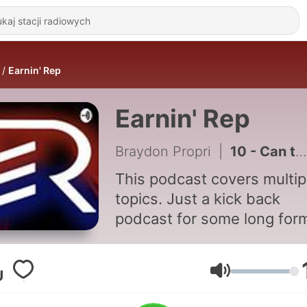
Earnin' Rep
Earnin' Rep
Braydon Propri
|
10 - Can the Browns Go the Distance? EP. 10
This podcast covers multip
topics. Just a kick back
podcast for some long for
opinions on a bunch of
different topics Inquiries-
PropriProductions@gmail.
Głośność