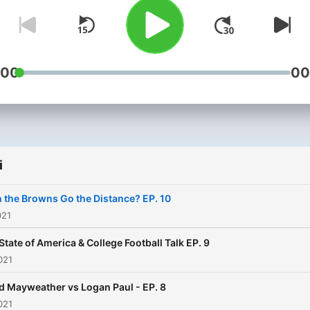
:00
00
i
 the Browns Go the Distance? EP. 10
021
State of America & College Football Talk EP. 9
021
d Mayweather vs Logan Paul - EP. 8
021