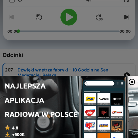
x
relaks. Przeżyj chwilę ukojenia w swoim codziennym życiu
Głośność
dzięki naszym starannie dobranym dźwiękom.
00:00
00:00
Odcinki
-
207
Dźwięki wnętrza fabryki - 10 Godzin na Sen,
Medytację i Relaks
06 sie 2026
-
206
Strumień Szumu Wody do Snu, Medytacji i
Relaksu - 10 Godzin na Sen, Medytację i Relaks
05 sie 2026
-
205
Strumień wpływający do Jeziora Michigan - 10
Godzin na Sen, Medytację i Relaks
04 sie 2026