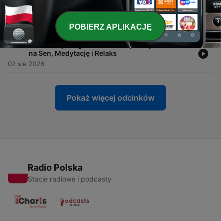
-
204
Atmosfera burzy z grzmotami i deszczem - 10
Godzin na Sen, Medytację i Relaks
03 sie 2026
POBIERZ APLIKACJĘ
-
203
Trzeszczące Ognisko w Leśnej Ciszy - 10 Godzin
na Sen, Medytację i Relaks
02 sie 2026
Pokaż więcej odcinków
Radio Polska
Stacje radiowe i podcasty