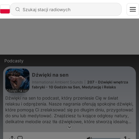
Podcasty
Dźwięki na sen
International Ambient Sounds
|
207 - Dźwięki wnętrza
fabryki - 10 Godzin na Sen, Medytację i Relaks
Dźwięki na sen to podcast, który przeniesie Cię w świat
relaksu i odprężenia. Nasze nagrania oferują spokojne dźwięki,
które pomogą Ci zrelaksować się po długim dniu, przygotować
do snu lub medytować. Znajdziesz tu kojące odgłosy natury,
delikatne melodie oraz tła dźwiękowe, które stworzą idealną
atmosferę do wyciszenia umysłu. Zanurz się w harmonijnych
brzmieniach, które umożliwią Ci łatwiejsze zasypianie i głęboki
1