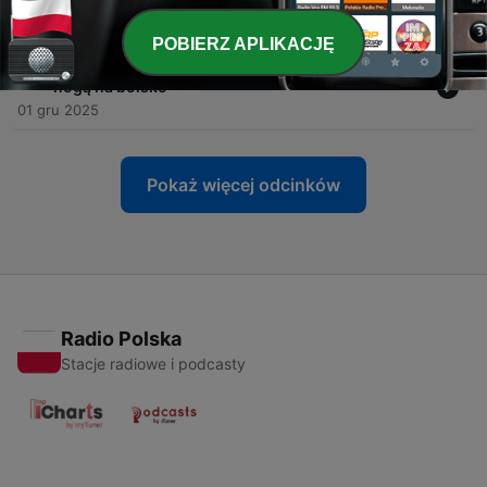
14 sty 2026
POBIERZ APLIKACJĘ
-
49
Chłopki cz. 2 - kołtun polski i wchodzenie prawą
nogą na boisko
01 gru 2025
Pokaż więcej odcinków
Radio Polska
Stacje radiowe i podcasty