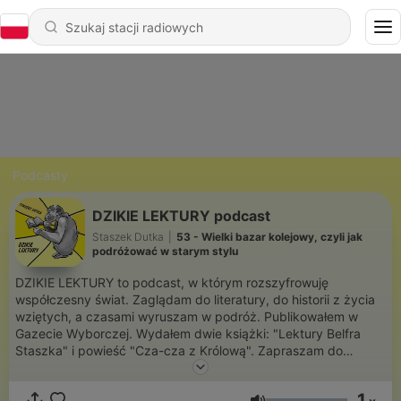
Podcasty
DZIKIE LEKTURY podcast
Staszek Dutka
|
53 - Wielki bazar kolejowy, czyli jak
podróżować w starym stylu
DZIKIE LEKTURY to podcast, w którym rozszyfrowuję
współczesny świat. Zaglądam do literatury, do historii z życia
wziętych, a czasami wyruszam w podróż. Publikowałem w
Gazecie Wyborczej. Wydałem dwie książki: "Lektury Belfra
Staszka" i powieść "Cza-cza z Królową". Zapraszam do
słuchania! - Staszek Dutka 👉Zaobserwuj i wystaw ocenę na
Spotify 👉SUBSKRYBUJ kanał DZIKIE LEKTURY na YouTubie
1