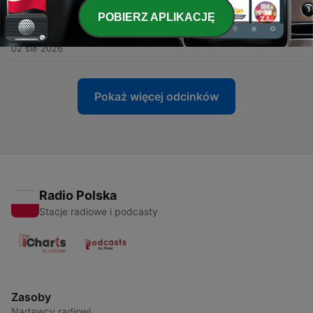
03 sie 2026
POBIERZ APLIKACJĘ
-
1063
Czarny dzień w Tatrach. Zginęły 3 osoby
02 sie 2026
Pokaż więcej odcinków
Radio Polska
Stacje radiowe i podcasty
Zasoby
Nadawcy radiowi