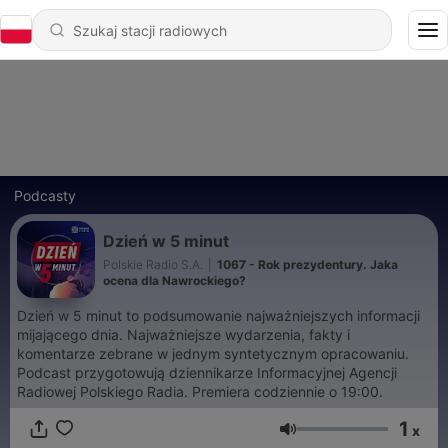
Podcasty
Dzień w 5 minut
Polskie Radio S.A.
|
1067 - Rok prezydentury. Jaka
ocena dla Nawrockiego?
Dzień w 5 minut to podsumowanie najważniejszych informacji
mijającego dnia. Najważniejsze wydarzenia, fakty i
komentarze zebrane w jednym syntetycznym opracowaniu.
Podcast przygotowują dziennikarze Informacyjnej Agencji
Radiowej Polskiego Radia. Premiera codziennie o 19:00.
1
x
Głośność