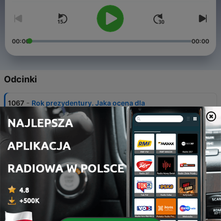
00:00
00:00
Odcinki
-
1067
Rok prezydentury. Jaka ocena dla
Nawrockiego?
06 sie 2026
-
1066
Premier Tusk o zamachu na Konstytucję
05 sie 2026
-
1065
Uff jak gorąco. Fala upałów rozlała się po Polsce
04 sie 2026
-
1064
Hiszpańska Ceuta - piekło zamiast raju dla
migrantów