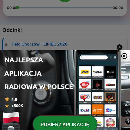
00:00
00:00
Odcinki
-
6
Halo Chorzów - LIPIEC 2026
07 sie 2026
-
5
Halo Chorzów - CZERWIEC 2026
03 lip 2026
-
4
Halo Chorzów - MAJ 2026
02 cze 2026
-
3
Halo Chorzów - KWIECIEŃ 2026
23 kwi 2026
-
2
Halo Chorzów - MARZEC 2026
POBIERZ APLIKACJĘ
01 kwi 2026