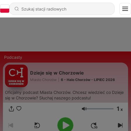
Podcasty
Dzieje się w Chorzowie
Miasto Chorzów
|
6 - Halo Chorzów - LIPIEC 2026
Oficjalny podcast Miasta Chorzów. Chcesz wiedzieć co Dzieje
się w Chorzowie? Słuchaj naszego podcastu!
1
x
Głośność