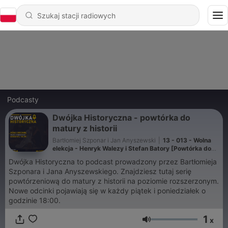
Podcasty
Dwójka Historyczna - powtórka do
matury z historii
Bartłomiej Szponar i Jan Anyszewski
|
13 - 013 - Wolna
elekcja - Henryk Walezy i Stefan Batory [Powtórka do
matury z historii] - Dwójka Historyczna
Dwójka Historyczna to podcast prowadzony przez Bartłomieja
Szponara i Jana Anyszewskiego. Znajdziesz tutaj serię
powtórzeniową do matury z historii na poziomie rozszerzonym.
Nowe odcinki pojawiają się w każdy piątek i poniedziałek o
godzinie 18:00.
1
x
Głośność