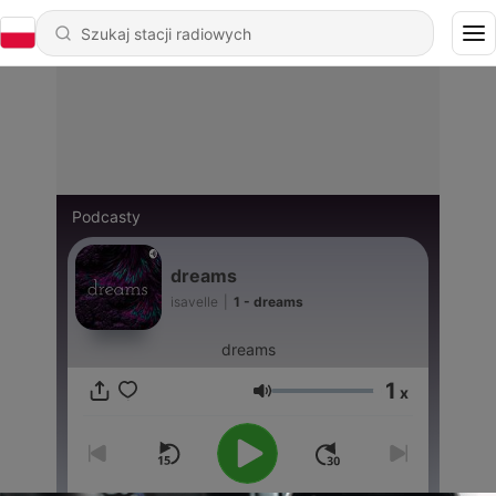
Podcasty
dreams
isavelle
|
1 - dreams
dreams
1
x
Głośność