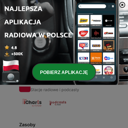
00:00
00:00
Odcinki
-
1
dreams
15 paź 2020
POBIERZ APLIKACJĘ
Radio Polska
Stacje radiowe i podcasty
Zasoby