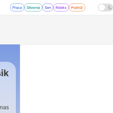
Praca
Siłownia
Sen
Relaks
Podróż
ik
mas