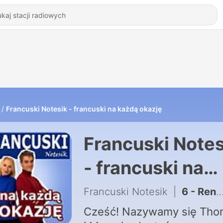
Francuski Notesik - francuski na każdą okazję
Francuski Notes
- francuski na
każdą okazję
Francuski Notesik
|
6 - Rendez-vous... Wymawiasz to źle!
Cześć! Nazywamy się Tho