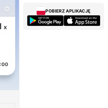
POBIERZ APLIKACJĘ
ej
żywy
1
x
i
e!
 do
:00
ter/