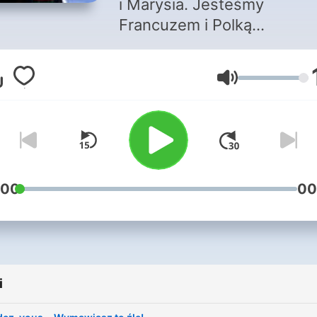
i Marysia. Jesteśmy
Francuzem i Polką
mieszkającymi na francuski
Korsyce! Z nami poznasz 
Głośność
język, opanujesz wymowę 
poznasz smaczki kulturow
Zapraszamy do wspólnej
przygody! Transkrypcje
odcinków pobierzesz w
sekretnym linku po zapisie
:00
00
corselettera (naszego
newslettera z Korsyki) -
francuskinotesik.pl/newslet
i