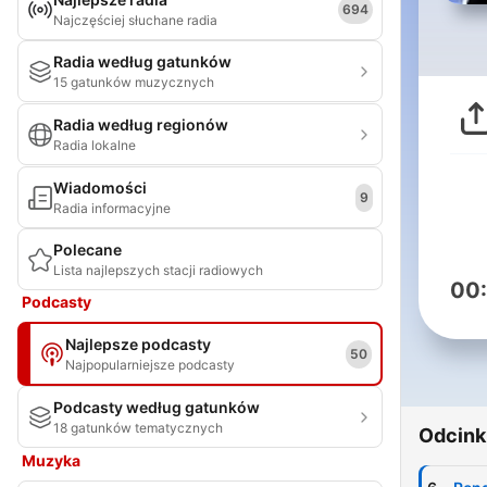
694
Najczęściej słuchane radia
Radia według gatunków
15 gatunków muzycznych
Radia według regionów
Radia lokalne
Wiadomości
9
Radia informacyjne
Polecane
Lista najlepszych stacji radiowych
00
Podcasty
Najlepsze podcasty
50
Najpopularniejsze podcasty
Podcasty według gatunków
18 gatunków tematycznych
Odcink
Muzyka