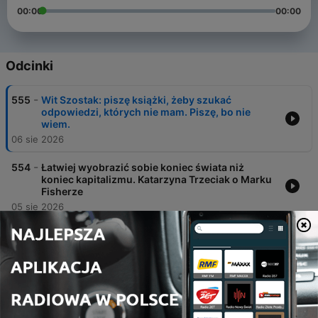
00:00
00:00
Odcinki
-
555
Wit Szostak: piszę książki, żeby szukać
odpowiedzi, których nie mam. Piszę, bo nie
wiem.
06 sie 2026
-
554
Łatwiej wyobrazić sobie koniec świata niż
koniec kapitalizmu. Katarzyna Trzeciak o Marku
Fisherze
05 sie 2026
-
553
Czuć życie: bardzo. Wojciech Bonowicz o swoim
ostatnim tomie poetyckim
29 lip 2026
-
552
Dlaczego dobrzy ludzie przegrywają w polityce?
Maciej Gdula odpowiada Szekspirem
28 lip 2026