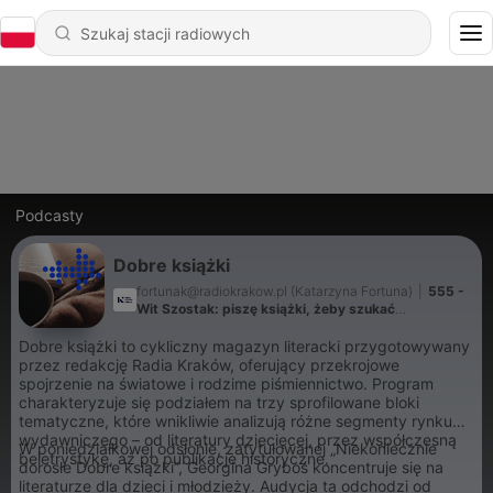
Podcasty
Dobre książki
fortunak@radiokrakow.pl (Katarzyna Fortuna)
|
555 -
Wit Szostak: piszę książki, żeby szukać
odpowiedzi, których nie mam. Piszę, bo nie wiem.
Dobre książki to cykliczny magazyn literacki przygotowywany
przez redakcję Radia Kraków, oferujący przekrojowe
spojrzenie na światowe i rodzime piśmiennictwo. Program
charakteryzuje się podziałem na trzy sprofilowane bloki
tematyczne, które wnikliwie analizują różne segmenty rynku
wydawniczego – od literatury dziecięcej, przez współczesną
W poniedziałkowej odsłonie, zatytułowanej „Niekoniecznie
beletrystykę, aż po publikacje historyczne.
dorosłe Dobre książki”, Georgina Gryboś koncentruje się na
literaturze dla dzieci i młodzieży. Audycja ta odchodzi od