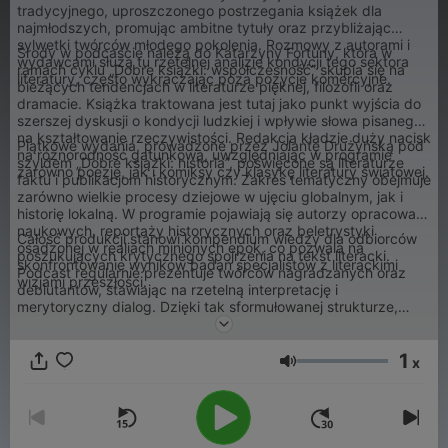
tradycyjnego, uproszczonego postrzegania książek dla
najmłodszych, promując ambitne tytuły oraz przybliżając
sylwetki twórców młodego pokolenia. Rozmowy z autorami i
Środy w podcaście należą do Katarzyny Fortuny, która w
wydawcami służą tu rzetelnej analizie kondycji tego sektora
ramach cyklu „Dobre książki: współczesność” skupia się na
literatury, często wykraczając poza pozycje komercyjne.
bieżących tendencjach w literaturze pięknej, filozofii oraz
dramacie. Książka traktowana jest tutaj jako punkt wyjścia do
szerszej dyskusji o kondycji ludzkiej i wpływie słowa pisanego
na kształtowanie rzeczywistości. Redakcja kładzie duży nacisk
Piątkowe wydania, prowadzone przez Jolantę Drużyńską pod
na różnorodność gatunkową, uwzględniając w programie
szyldem „Dobre książki: historia”, poświęcone są literaturze
zarówno poezję, jak i komiksy czy klasykę literatury światowej.
faktu i publikacjom historycznym. Zakres tematyczny obejmuje
zarówno wielkie procesy dziejowe w ujęciu globalnym, jak i
historię lokalną. W programie pojawiają się autorzy opracowań
naukowych, reportaży historycznych oraz beletrystyki
Całość produkcji stanowi kompendium wiedzy dla odbiorców
osadzonej w realiach minionych epok, co pozwala na
poszukujących krytycznego spojrzenia na tekst literacki.
skonfrontowanie wyników badań specjalistów z literackimi
Podcast regularnie prezentuje twórców nagradzanych oraz
wizjami przeszłości.
debiutantów, stawiając na rzetelną interpretację i
merytoryczny dialog. Dzięki tak sformułowanej strukturze,
„Dobre książki” pełnią funkcję kompleksowego przewodnika
po współczesnej kulturze literackiej.
1
x
Głośność