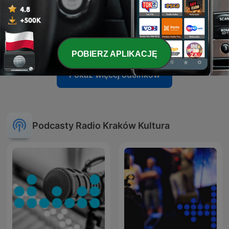
-
551
Dlaczego matka staje się potworem? O mrocznej
stronie macierzyństwa w „Mamunie”
22 lip 2026
POBIERZ APLIKACJĘ
Pokaż więcej odcinków
Podcasty Radio Kraków Kultura