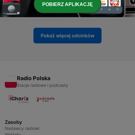
POBIERZ APLIKACJĘ
-
30
Bartender Please - Part 1 of 2
28 lip 2021
Pokaż więcej odcinków
Radio Polska
Stacje radiowe i podcasty
Zasoby
Nadawcy radiowi
Widżety