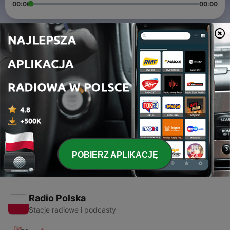
00:00
00:00
Odcinki
-
5
Episode 3: La Pig VS Lucenzo Feat Big Ali & Willy
William - La Cheu Cheu (chenille synchro) VS Vem
dancar kuduro (REMIX DJ YOYO)
15 sty 2024
-
4
Episode 2: MIX NOUVEL AN 2023
30 gru 2022
POBIERZ APLIKACJĘ
Radio Polska
Stacje radiowe i podcasty