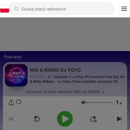
Podcasty
MIX & REMIX DJ YOYO
DJYOYO
|
5 - Episode 3: La Pig VS Lucenzo Feat Big Ali
& Willy William - La Cheu Cheu (chenille synchro) VS
Vem dancar kuduro (REMIX DJ YOYO)
Ecoutez ici mes derniers MIX ou REMIX ;)
1
x
Głośność