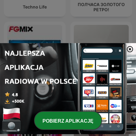
ПОЛЧАСА ЗОЛОТОГО
Techno Life
РЕТРО!
FG MIX
ERIC PRYDZ – EPIC RADIO
POBIERZ APLIKACJĘ