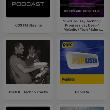
2026 House / Techno /
KISS FM Ukraine
Progressive / Deep /
Melodic / Tech / Edm /
Afro / ibiza DJ Mix / Set /
Podcast / Electronic
Dance Musi
TrixX K - Techno Tracks
Poplista