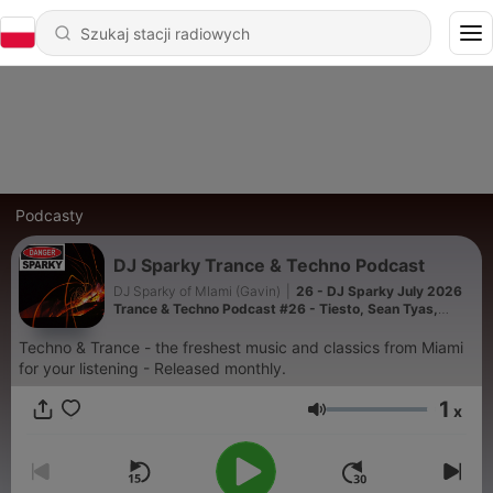
Podcasty
DJ Sparky Trance & Techno Podcast
DJ Sparky of MIami (Gavin)
|
26 - DJ Sparky July 2026
Trance & Techno Podcast #26 - Tiesto, Sean Tyas,
Oakenfold, Super8 and Tab, plus Adam Beyer
Techno & Trance - the freshest music and classics from Miami
for your listening - Released monthly.
1
x
Głośność