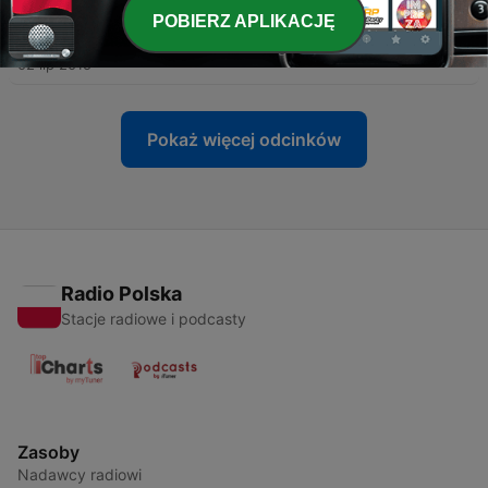
POBIERZ APLIKACJĘ
-
8
90s Tribute Mix (part 2)
02 lip 2015
Pokaż więcej odcinków
Radio Polska
Stacje radiowe i podcasty
Zasoby
Nadawcy radiowi