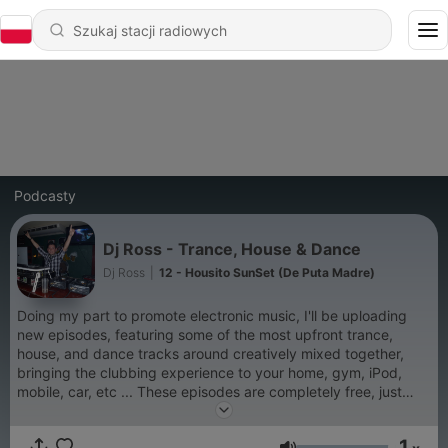
Podcasty
Dj Ross - Trance, House & Dance
Dj Ross
|
12 - Housito SunSet (De Puta Madre)
Doing my part to promote electronic music, I'll be uploading
new episodes, featuring some of the most upfront trance,
house, and dance tracks around creatively mixed together,
bringing the clubbing experience to your home, gym, iPod,
mobile, car, etc ... These episodes are completely free, just
download them all and make sure you subscribe to this
podcast to ensure you get the latest ones as soon as they're
1