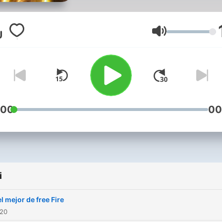
Głośność
:00
00
i
el mejor de free Fire
020