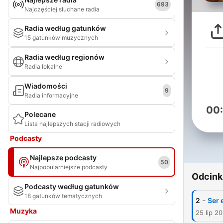
693
Najczęściej słuchane radia
Radia według gatunków
15 gatunków muzycznych
Radia według regionów
Radia lokalne
Wiadomości
9
Radia informacyjne
00
Polecane
Lista najlepszych stacji radiowych
Podcasty
Najlepsze podcasty
50
Najpopularniejsze podcasty
Odcink
Podcasty według gatunków
18 gatunków tematycznych
-
2
Ser 
Muzyka
25 lip 2