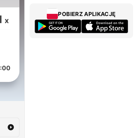
POBIERZ APLIKACJĘ
1
x
:00