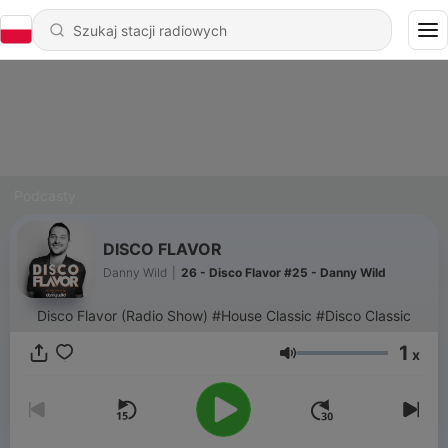
Podcasty
DISCO FLAVOR
Danny Wild
|
26 - Disco Flavor #25 - Danny Wild
Disco Flavor (Radio Show) #House Classic #Disco Classic
1
x
Głośność