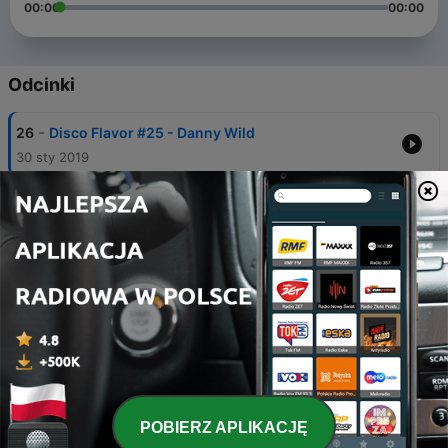
00:00
00:00
Odcinki
-
26
Disco Flavor #25 - Danny Wild
30 sty 2019
-
25
Disco Flavor #24 - Danny Wild
16 sty 2019
-
24
Disco Flavor #23 (Christmas Edition) - Danny
Wild
19 gru 2018
-
23
Disco Flavor #22 - Danny Wild
26 lis 2018
-
22
Disco Flavor #21 - Danny Wild
POBIERZ APLIKACJĘ
30 paź 2018