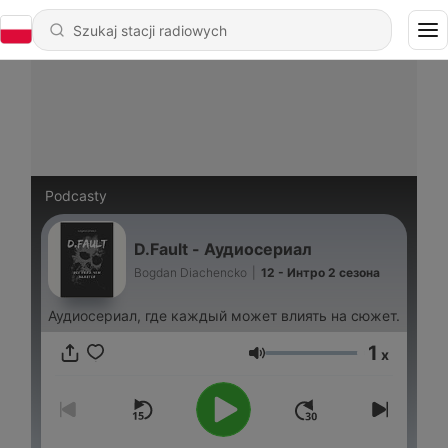
Podcasty
D.Fault - Аудиосериал
Bogdan Diachencko
|
12 - Интро 2 сезона
Аудиосериал, где каждый может влиять на сюжет.
1
x
Głośność