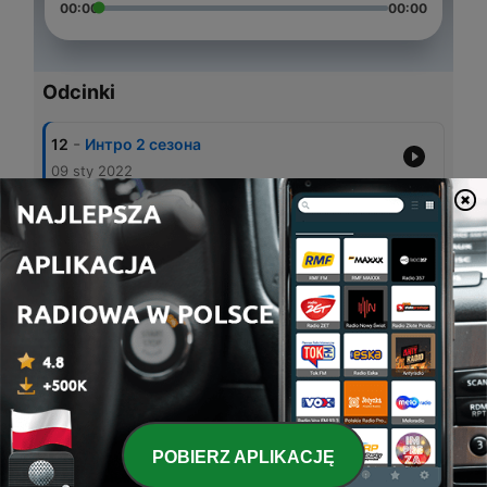
00:00
00:00
Odcinki
-
12
Интро 2 сезона
09 sty 2022
-
11
Глава 9. Конец 1 сезона
03 sty 2021
-
10
Глава 8. Чарли, Дамир
23 gru 2020
-
9
Глава 7. Клос, Леон, Олег
23 lis 2020
-
8
Глава 6. Я
15 lis 2020
POBIERZ APLIKACJĘ