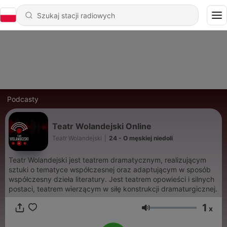
Podcasty
Teatr Wolandejski Online
Teatr Wolandejski
|
24 - O męskiej niedoli
Teatr Wolandejski jest teatrem dramatycznym, realizującym
sztuki o tematyce współczesnej oraz adaptującym w sposób
współczesny dzieła literatury. Jest teatrem opowieści i silnych
postaci, teatrem wierzącym w siłę konstrukcji dramaturgicznej.
1
x
Głośność