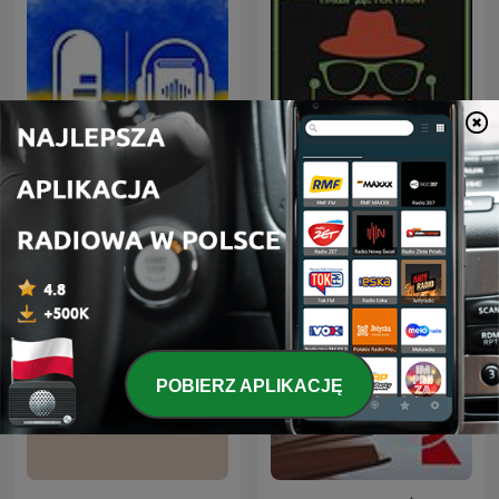
Аудіокниги українською
Наші детективи
(Студія Калідор та інші)
POBIERZ APLIKACJĘ