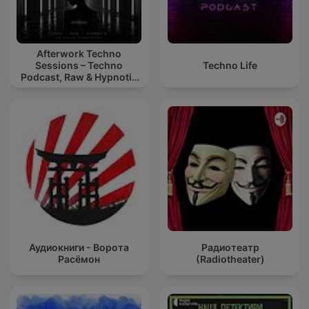
Afterwork Techno
Sessions – Techno
Techno Life
Podcast, Raw & Hypnotic
Techno Mixes
Аудиокниги - Ворота
Радиотеатр
Расёмон
(Radiotheater)