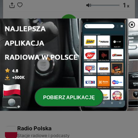
1
x
Głośność
00:00
00:00
Odcinki
-
1
Les manuscrits arabes et les manchots contre
l’antibiorésistance
15 kwi 2024
POBIERZ APLIKACJĘ
Radio Polska
Stacje radiowe i podcasty