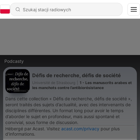
Podcasty
Défis de recherche, défis de société
Université de Strasbourg
|
1 - Les manuscrits arabes et
les manchots contre l’antibiorésistance
Dans cette collection « Défis de recherche, défis de société »,
seront traités des sujets d’actualité, avec des intervenants de
disciplines différentes. Un format long pour avoir le temps
d’aborder le sujet en profondeur, mais aussi spontané et
convivial, sous forme de discussion.
Hébergé par Acast. Visitez
acast.com/privacy
pour plus
d'informations.