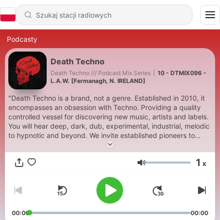
Podcasty
Death Techno
Death Techno /// Podcast Mix Series
|
10 - DTMIX096 -
L.A.W. [Fermanagh, N. IRELAND]
"Death Techno is a brand, not a genre. Established in 2010, it
encompasses an obsession with Techno. Providing a quality
controlled vessel for discovering new music, artists and labels.
You will hear deep, dark, dub, experimental, industrial, melodic
to hypnotic and beyond. We invite established pioneers to
underground talent from around the world to create Exclusive
mixes for our ongoing archive." - Jack! Who? deathtechno.com
1
x
Creator / Editor
Głośność
00:00
00:00