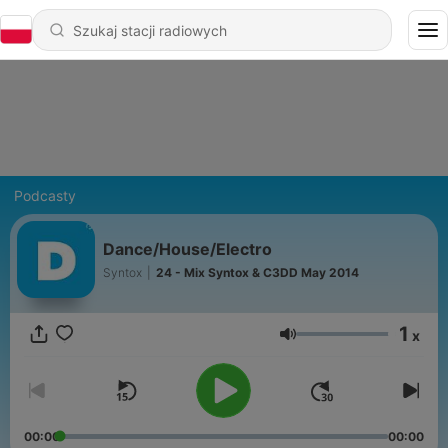
Podcasty
Dance/House/Electro
Syntox
|
24 - Mix Syntox & C3DD May 2014
1
x
Głośność
00:00
00:00