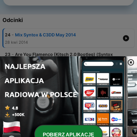
Odcinki
-
24
Mix Syntox & C3DD May 2014
28 kwi 2014
-
23
Are You Flamenco (Kitsch 2.0 Bootleg) (Syntox
Intro Work in Progress)
25 mar 2014
-
22
GrOmiNeT Corp Vs. Tupac - Fuck All Pakignol
(Syntox Raptek Mashup)
21 mar 2013
-
21
Bingo Players Vs Daft Punk Vs Far East Movement
Vs Jay-Z & Kanye West - Ratlleogic in Paris
(Syntox Mashup)
20 sty 2013
-
20
SMF - Hahaha (Syntox Remix)
POBIERZ APLIKACJĘ