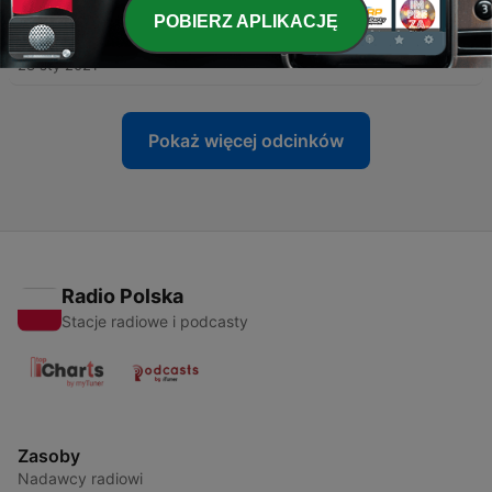
POBIERZ APLIKACJĘ
-
3
Gościnność w domku u Holendrów
28 sty 2021
Pokaż więcej odcinków
Radio Polska
Stacje radiowe i podcasty
Zasoby
Nadawcy radiowi