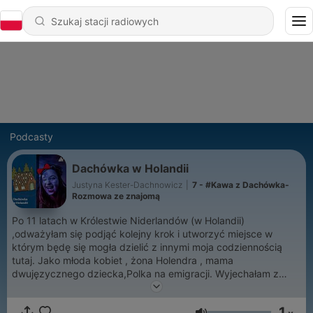
Podcasty
Dachówka w Holandii
Justyna Kester-Dachnowicz
|
7 - #Kawa z Dachówka-
Rozmowa ze znajomą
Po 11 latach w Królestwie Niderlandów (w Holandii)
,odważyłam się podjąć kolejny krok i utworzyć miejsce w
którym będę się mogła dzielić z innymi moja codziennością
tutaj. Jako młoda kobiet , żona Holendra , mama
dwujęzycznego dziecka,Polka na emigracji. Wyjechałam z
Polski mając 19 lat więc tak naprawdę wydaję mi się że też
holenderska kultura na mnie w jakiś sposób wpłynęła. Więc jeśli
1