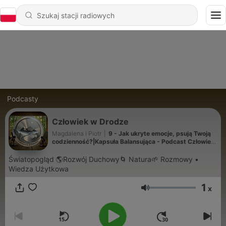
Podcasty
Człowiek w Drodze
Magdalena i Piotr
|
9 - Jak ukryte emocje, psują Twoją
codzienność?|Kapsuła Balansująca - Podcast Człowiek
w Drodze #9
Światopogląd 🌎Rozwój Duchowy🌀 Natura🌱 Rozmowy •
Wiedza Użytkowa
1
x
Głośność