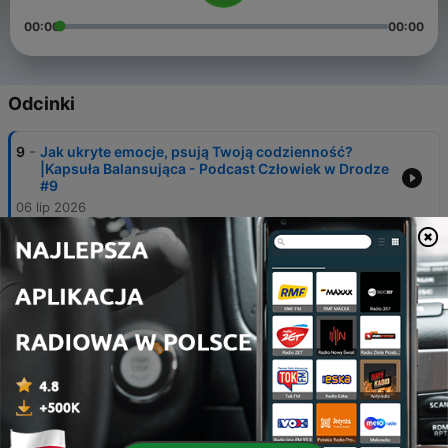
00:00
00:00
Odcinki
-
9
Jak ukryte emocje, psują Twoją codzienność?
|Kapsuła Balansująca - Podcast Człowiek w Drodze
#9
06 lip 2026
-
8
Kalabryjski SLOW LIFE Klucz do długowieczności?
- Podcast Człowiek w Drodze #8
23 maj 2026
-
7
Rodzicielstwo, czy Ty też popełniasz te błędy? -
Podcast Człowiek w Drodze #7
22 kwi 2026
-
6
Świat Oczami Nastolatki. Prawo do Emocji -
Podcast Człowiek w Drodze #6
29 mar 2026