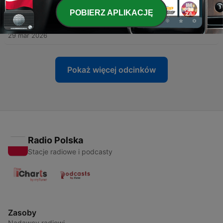
POBIERZ APLIKACJĘ
-
5
Technologia Przyszłości. Plazma, Kapsuła , Wiedza
za pokój - Podcast Człowiek w Drodze #5
29 mar 2026
Pokaż więcej odcinków
Radio Polska
Stacje radiowe i podcasty
Zasoby
Nadawcy radiowi