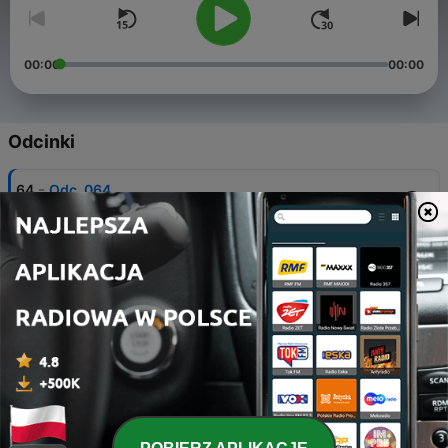
00:00
00:00
Odcinki
-
64
Odc. 064
31 mar 2022
-
63
Odc. 063
06 sty 2022
-
62
Odc. 062
28 paź 2021
-
61
Odc. 061
14 paź 2021
-
60
Odc. 060