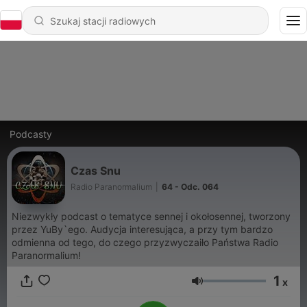
Podcasty
Czas Snu
Radio Paranormalium
|
64 - Odc. 064
Niezwykły podcast o tematyce sennej i okołosennej, tworzony
przez YuBy`ego. Audycja interesująca, a przy tym bardzo
odmienna od tego, do czego przyzwyczaiło Państwa Radio
Paranormalium!
1
x
Głośność