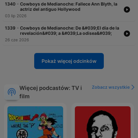
-
1340
Cowboys de Medianoche: Fallece Ann Blyth, la
actriz del antiguo Hollywood
03 lip 2026
-
1339
Cowboys de Medianoche: De &#039;El día de la
revelación&#039; a &#039;La odisea&#039;
26 cze 2026
Pokaż więcej odcinków
Zobacz wszystkie
Więcej podcastów: TV i
film