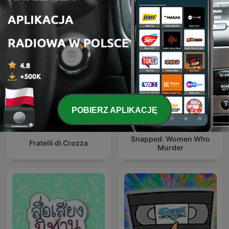
Crazy For Kishore
Vevo Reggaetón Podcast
POBIERZ APLIKACJĘ
Snapped: Women Who
Fratelli di Crozza
Murder