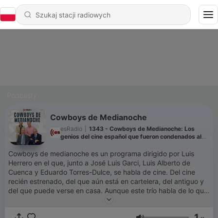
Podcasty
Cowboys de Medianoche
esRadio
|
1343 - Cowboys de Medianoche: Los
genios del cine español que fueron condenados al
olvido
Cowboys de medianoche es un programa dirigido por Luis
Herrero en el que, junto a José Luis Garci, Luis Alberto de
Cuenca y Eduardo Torres-Dulce, se habla de cine. Del cine
recién estrenado, del que aún está en cartelera, del antiguo y
del que puede verse en casa. Aunque este trío habla de lo que
le da la real gana, porque su debate puede derivar en una
tertulia futbolera, de viajes o de vaya usted a saber qué.
1