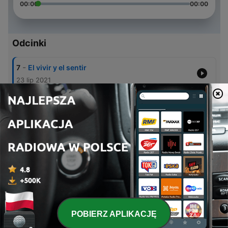
00:00
00:00
Odcinki
-
7
El vivir y el sentir
23 lip 2021
-
6
Recomendaciones
23 lip 2021
-
5
Viaje
23 lip 2021
-
4
Madre
09 maj 2021
-
3
Relaciones Antes vs Ahora
09 maj 2021
POBIERZ APLIKACJĘ