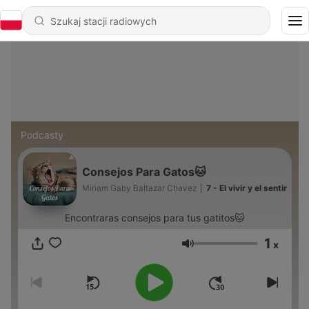
Podcasty
Consejos Para Gatos🐱
Miriam Gaby Baltazar Chavez
|
7 - El vivir y el sentir
Encontraras consejos para tus gatitos🐱
1
x
Głośność