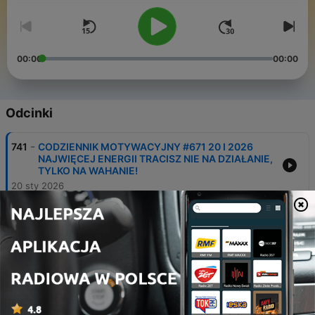
00:00
00:00
Odcinki
-
741
CODZIENNIK MOTYWACYJNY #671 20 I 2026
NAJWIĘCEJ ENERGII TRACISZ NIE NA DZIAŁANIE,
TYLKO NA WAHANIE!
20 sty 2026
-
740
CODZIENNIK MOTYWACYJNY #670 19 I 2026
RÓB TO !!! ŻYCIE NIE CZEKA !!!
19 sty 2026
-
739
CODZIENNIK MOTYWACYJNY #668 15 I 2026
NAJWIĘKSZY SABOTAŻ NIE POLEGA NA TYM, ŻE
REZYGNUJESZ...
15 sty 2026