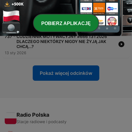
-
738
CODZIENNIK MOTYWACYJNY #667 14 I 2026
SZTUKA ZACZYNANIA OD NOWA, CZYLI NOWY
START PO PORAŻCE
POBIERZ APLIKACJĘ
14 sty 2026
-
737
CODZIENNIK MOTYWACYJNY #666 13 I 2026
DLACZEGO NIEKTÓRZY NIGDY NIE ŻYJĄ JAK
CHCĄ...?
13 sty 2026
Pokaż więcej odcinków
Radio Polska
Stacje radiowe i podcasty