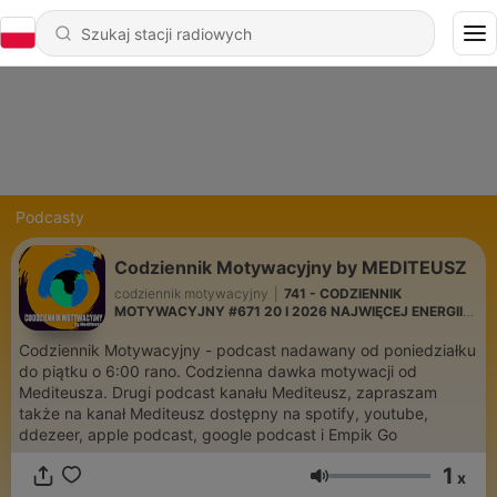
Podcasty
Codziennik Motywacyjny by MEDITEUSZ
codziennik motywacyjny
|
741 - CODZIENNIK
MOTYWACYJNY #671 20 I 2026 NAJWIĘCEJ ENERGII
TRACISZ NIE NA DZIAŁANIE, TYLKO NA WAHANIE!
Codziennik Motywacyjny - podcast nadawany od poniedziałku
do piątku o 6:00 rano. Codzienna dawka motywacji od
Mediteusza. Drugi podcast kanału Mediteusz, zapraszam
także na kanał Mediteusz dostępny na spotify, youtube,
ddezeer, apple podcast, google podcast i Empik Go
1
x
Głośność