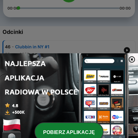
00:00
00:00
Odcinki
-
46
Clubbin in NY #1
05 mar 2009
-
45
Clubbin in NY #2
20 kwi 2009
-
44
Clubbin in NY #3
Mon, 1 Jun 2009 11:30:00 -0500
-
43
Clubbin in NY #4
Wed, 1 Jul 2009 11:30:00 -0500
-
42
Clubbin in NY #5
POBIERZ APLIKACJĘ
Mon, 3 Aug 2009 11:30:00 -0500