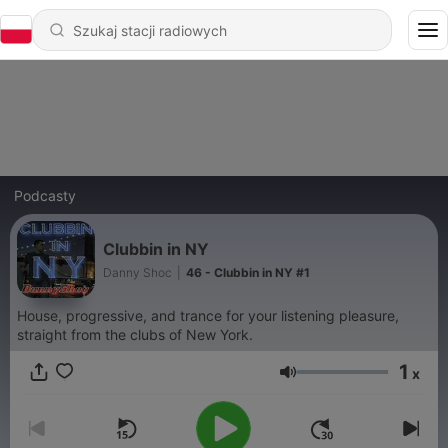
Podcasty
Clubbin in NY
Danny Shoc
|
46 - Clubbin in NY #1
House, progressive, and trance for your listening pleasure,
straight from the clubs of New York.
1
x
Głośność