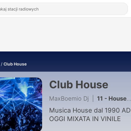
Club House
Club House
MaxBoemio Dj
|
11 - House Generation #Djset Vinil Mix Ep3
Musica House dal 1990 AD
OGGI MIXATA IN VINILE