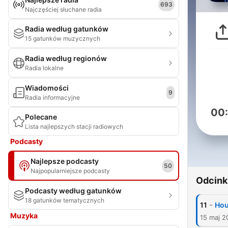
693
Najczęściej słuchane radia
Radia według gatunków
15 gatunków muzycznych
Radia według regionów
Radia lokalne
Wiadomości
9
Radia informacyjne
00
Polecane
Lista najlepszych stacji radiowych
Podcasty
Najlepsze podcasty
50
Najpopularniejsze podcasty
Odcink
Podcasty według gatunków
18 gatunków tematycznych
-
11
Hou
Muzyka
15 maj 2