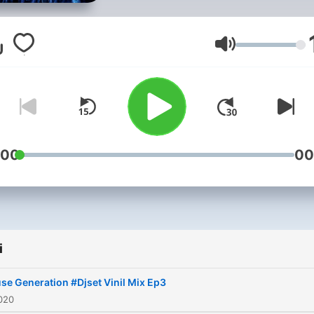
Głośność
:00
00
i
se Generation #Djset Vinil Mix Ep3
020