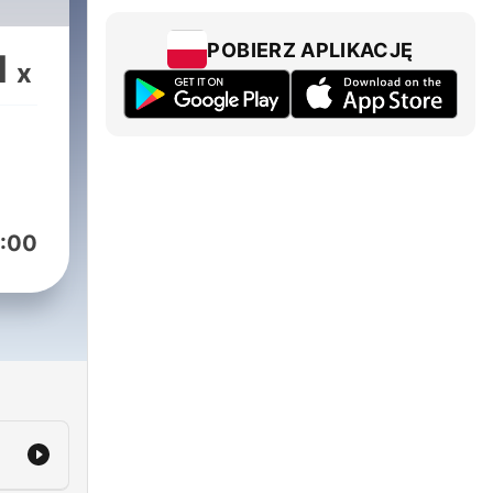
POBIERZ APLIKACJĘ
1
x
:00