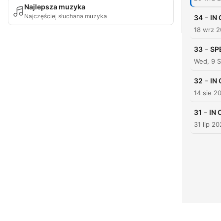
Najlepsza muzyka
Najczęściej słuchana muzyka
-
34
IN
18 wrz 
-
33
SPE
Wed, 9 
-
32
IN
14 sie 2
-
31
IN 
31 lip 2