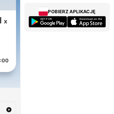
POBIERZ APLIKACJĘ
1
x
:00