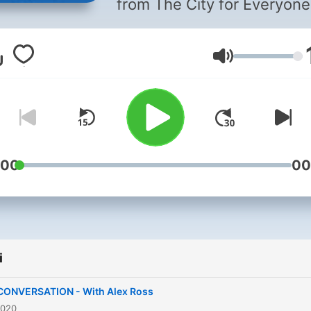
from The City for Everyone
Głośność
:00
00
i
 CONVERSATION - With Alex Ross
2020