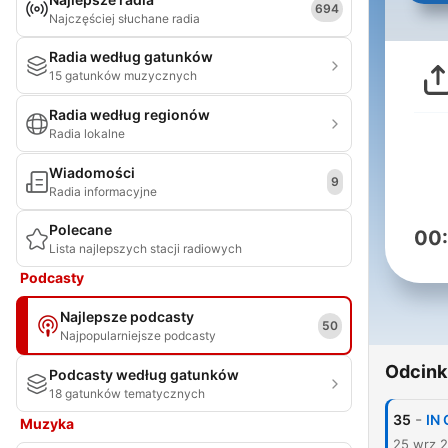
694
Najczęściej słuchane radia
Radia według gatunków
15 gatunków muzycznych
Radia według regionów
Radia lokalne
Wiadomości
9
Radia informacyjne
Polecane
00
Lista najlepszych stacji radiowych
Podcasty
Najlepsze podcasty
50
Najpopularniejsze podcasty
Odcink
Podcasty według gatunków
18 gatunków tematycznych
-
35
IN
Muzyka
25 wrz 