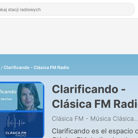
Clarificando - Clásica FM Radio
Clarificando -
Clásica FM Rad
Clásica FM - Música Cl
Clarificando es el espacio 