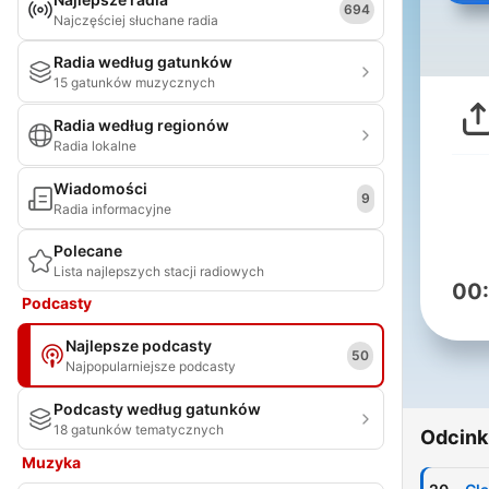
694
Najczęściej słuchane radia
Radia według gatunków
15 gatunków muzycznych
Radia według regionów
Radia lokalne
Wiadomości
9
Radia informacyjne
Polecane
Lista najlepszych stacji radiowych
00
Podcasty
Najlepsze podcasty
50
Najpopularniejsze podcasty
Podcasty według gatunków
18 gatunków tematycznych
Odcink
Muzyka