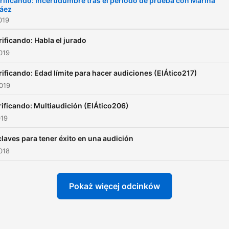
rificando: Incertidumbre tras el periodo de prueba con Marina
láez
019
rificando: Habla el jurado
019
rificando: Edad límite para hacer audiciones (ElÁtico217)
019
rificando: Multiaudición (ElÁtico206)
019
claves para tener éxito en una audición
018
Pokaż więcej odcinków