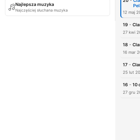
-
20
Cla
Najlepsza muzyka
Pe
Najczęściej słuchana muzyka
12 maj 2
-
19
Cla
27 kwi 2
-
18
Cla
16 mar 2
-
17
Cla
25 lut 2
-
16
10 
27 gru 2