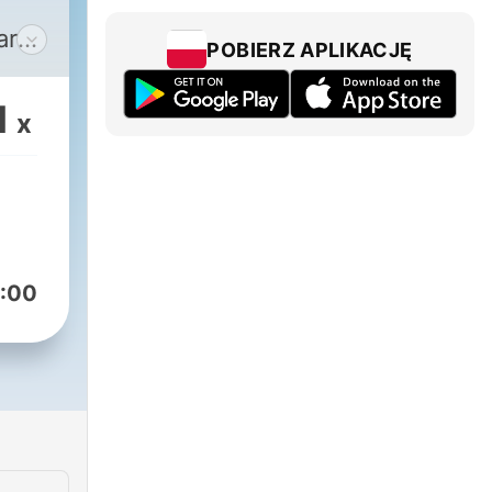
ara
POBIERZ APLIKACJĘ
1
x
tas
res,
os
para
:00
o