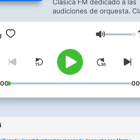
Clásica FM dedicado a las
audiciones de orquesta. Cl
Sánchez repasa todas las
convocatorias vigentes,
Głośność
entrevista a los protagonis
de estos procesos (ganado
participantes, solistas de
orquestas, miembros de
tribunales, etc.) y te trae l
mejores trucos y consejos 
:00
00
conseguir tu plaza. ¡No te l
pierdas!
i