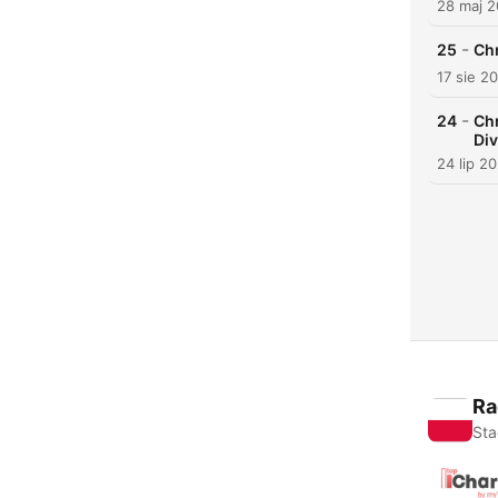
28 maj 
-
25
Chr
17 sie 2
-
24
Chr
Div
24 lip 2
Ra
Sta