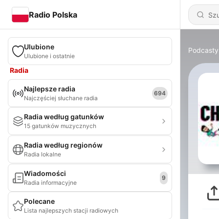
Radio Polska
Ulubione
Podcasty
Ulubione i ostatnie
Radia
Najlepsze radia
694
Najczęściej słuchane radia
Radia według gatunków
15 gatunków muzycznych
Radia według regionów
Radia lokalne
Wiadomości
9
Radia informacyjne
Polecane
Lista najlepszych stacji radiowych