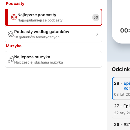
Podcasty
Najlepsze podcasty
50
Najpopularniejsze podcasty
00
Podcasty według gatunków
18 gatunków tematycznych
Muzyka
Najlepsza muzyka
Najczęściej słuchana muzyka
Odcink
-
28
Epi
Ko
08 lut 2
-
27
Epi
22 sty 2
-
26
#2