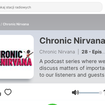
Chronic Nirvana
Chronic Nirvan
Chronic Nirvana
|
28 - Episode 23: Building a business empire anchored by fitness | Vivek Korwani
A podcast series where w
discuss matters of import
to our listeners and guests
with a primary focus on
exploring the different thi
different folks associate to
Głośność
their nirvana.