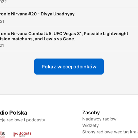
2022
onic Nirvana #20 - Divya Upadhyay
021
onic Nirvana Combat #5: UFC Vegas 31, Possible Lightweight
ision matchups, and Lewis vs Gane.
021
Pokaż więcej odcinków
dio Polska
Zasoby
Nadawcy radiowi
cje radiowe i podcasty
Widżety
Strony radiowe według kra