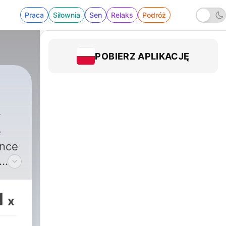
Praca
Siłownia
Sen
Relaks
Podróż
POBIERZ APLIKACJĘ
a
e
ance
ngs
1
x