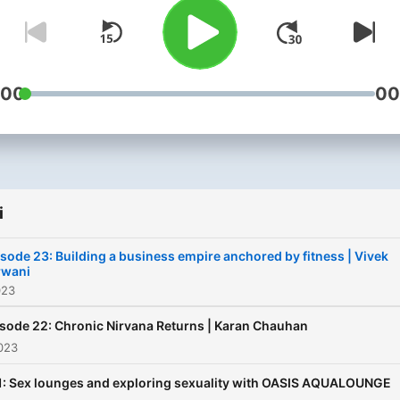
:00
00
i
sode 23: Building a business empire anchored by fitness | Vivek
rwani
023
sode 22: Chronic Nirvana Returns | Karan Chauhan
023
1: Sex lounges and exploring sexuality with OASIS AQUALOUNGE