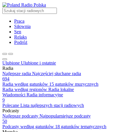
Radio Polska
Praca
Siłownia
Sen
Relaks
Podróż
Ulubione
Ulubione i ostatnie
Radia
Najlepsze radia
Najczęściej słuchane radia
694
Radia według gatunków
15 gatunków muzycznych
Radia według regionów
Radia lokalne
Wiadomości
Radia informacyjne
9
Polecane
Lista najlepszych stacji radiowych
Podcasty
Najlepsze podcasty
Najpopularniejsze podcasty
50
Podcasty według gatunków
18 gatunków tematycznych
Muzyka