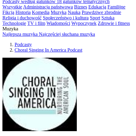
Podcasty według gatunków
18 gatunków tematycznych
Wszystkie
Administracja państwowa
Biznes
Edukacja
Familijne
Fikcja
Historia
Komedia
Muzyka
Nauka
Prawdziwe zbrodnie
Religia i duchowość
Społeczeństwo i kultura
Sport
Sztuka
Technologie
TV i film
Wiadomości
Wypoczynek
Zdrowie i fitness
Muzyka
Najlepsza muzyka
Najczęściej słuchana muzyka
Podcasty
Choral Singing In America Podcast