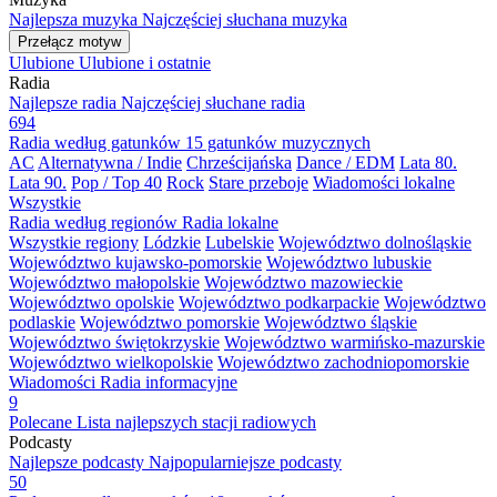
Najlepsza muzyka
Najczęściej słuchana muzyka
Przełącz motyw
Ulubione
Ulubione i ostatnie
Radia
Najlepsze radia
Najczęściej słuchane radia
694
Radia według gatunków
15 gatunków muzycznych
AC
Alternatywna / Indie
Chrześcijańska
Dance / EDM
Lata 80.
Lata 90.
Pop / Top 40
Rock
Stare przeboje
Wiadomości lokalne
Wszystkie
Radia według regionów
Radia lokalne
Wszystkie regiony
Lódzkie
Lubelskie
Województwo dolnośląskie
Województwo kujawsko-pomorskie
Województwo lubuskie
Województwo małopolskie
Województwo mazowieckie
Województwo opolskie
Województwo podkarpackie
Województwo
podlaskie
Województwo pomorskie
Województwo śląskie
Województwo świętokrzyskie
Województwo warmińsko-mazurskie
Województwo wielkopolskie
Województwo zachodniopomorskie
Wiadomości
Radia informacyjne
9
Polecane
Lista najlepszych stacji radiowych
Podcasty
Najlepsze podcasty
Najpopularniejsze podcasty
50