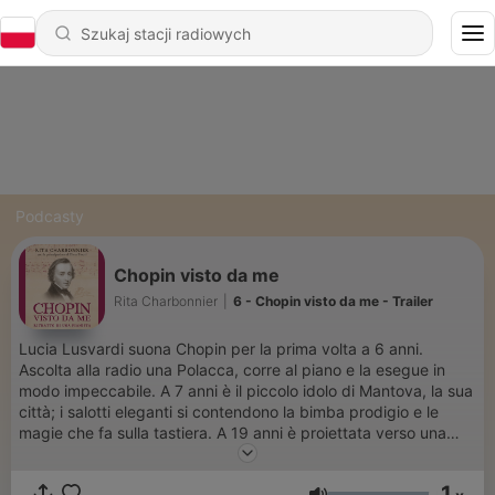
Podcasty
Chopin visto da me
Rita Charbonnier
|
6 - Chopin visto da me - Trailer
Lucia Lusvardi suona Chopin per la prima volta a 6 anni.
Ascolta alla radio una Polacca, corre al piano e la esegue in
modo impeccabile. A 7 anni è il piccolo idolo di Mantova, la sua
città; i salotti eleganti si contendono la bimba prodigio e le
magie che fa sulla tastiera. A 19 anni è proiettata verso una
brillante carriera pianistica, ma la sua vita prende
un’improvvisa svolta: come Chopin, si ammala di tubercolosi.
1