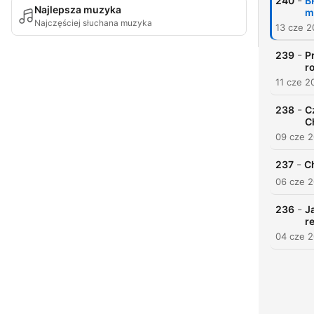
-
240
B
Najlepsza muzyka
m
Najczęściej słuchana muzyka
13 cze 
-
239
P
r
11 cze 2
-
238
C
C
09 cze 
-
237
C
06 cze 
-
236
J
r
04 cze 