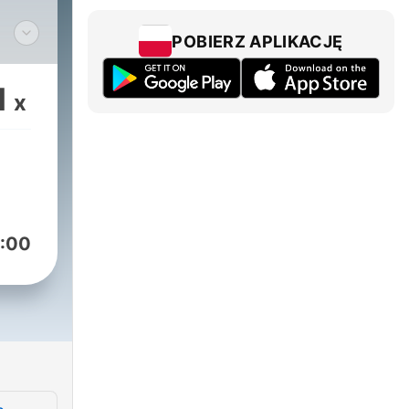
POBIERZ APLIKACJĘ
1
x
atą,
dek
h,
wość
:00
osób
 to
ówi
ię z
I o
.