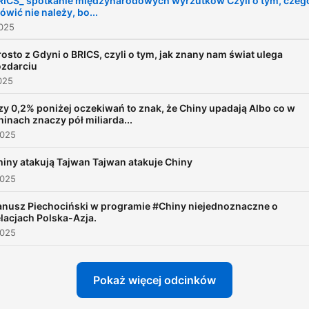
RICS_ spotkanie międzynarodowych wyrzutków Czyli o tym, czeg
ówić nie należy, bo...
2025
rosto z Gdyni o BRICS, czyli o tym, jak znany nam świat ulega
ozdarciu
025
zy 0,2% poniżej oczekiwań to znak, że Chiny upadają Albo co w
hinach znaczy pół miliarda...
2025
hiny atakują Tajwan Tajwan atakuje Chiny
2025
anusz Piechociński w programie #Chiny niejednoznaczne o
elacjach Polska-Azja.
2025
Pokaż więcej odcinków