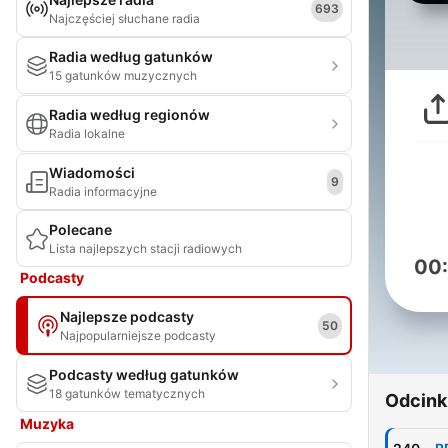
693
Najczęściej słuchane radia
Radia według gatunków
15 gatunków muzycznych
Radia według regionów
Radia lokalne
Wiadomości
9
Radia informacyjne
Polecane
Lista najlepszych stacji radiowych
00
Podcasty
Najlepsze podcasty
50
Najpopularniejsze podcasty
Podcasty według gatunków
18 gatunków tematycznych
Odcink
Muzyka