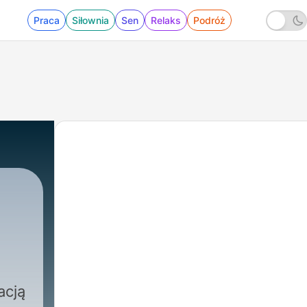
Praca
Siłownia
Sen
Relaks
Podróż
acją