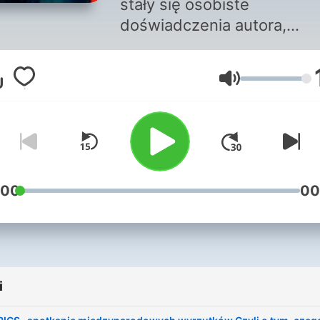
stały się osobiste
doświadczenia autora,
związanego, zupełnie
przypadkowo z Chinami od
Głośność
1994 roku. Los sprawił, że
autor nie będąc ani dyplom
ani pracownikiem globalnej
korporacji trafił w sam śro
Chin zwykłych, codziennyc
przeciętnych. Mając możli
:00
00
doświadczać ich w ten sp
przez ponad 25 lat, wie, że
co o Chinach pisze się i m
na Zachodzie bardzo mija s
i
tym jakimi Chiny sa dzisiaj. 
tym w podcaście opowiada