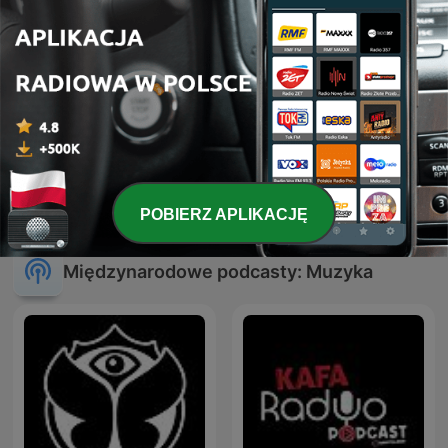
Trance Planet
ATB Music
POBIERZ APLIKACJĘ
Międzynarodowe podcasty: Muzyka