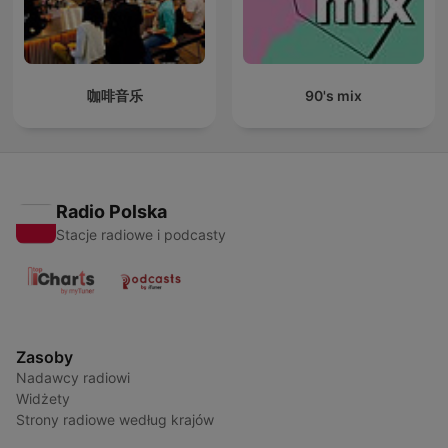
咖啡音乐
90's mix
Radio Polska
Stacje radiowe i podcasty
Zasoby
Nadawcy radiowi
Widżety
Strony radiowe według krajów