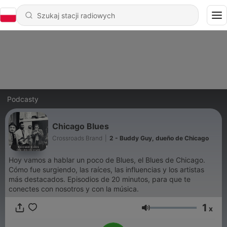
Podcasty
Chicago Blues
Crossroads Brand
|
2 - Buddy Guy, dueño de Chicago
Hoy vamos a hablar un poco de Blues, el Blues de Chicago.
Cómo fue surgiendo, las raíces, las influencias y los artistas
más destacados. Episodios de 20 minutos, para que te
conectes con nosotros y con la música.
1
x
Głośność