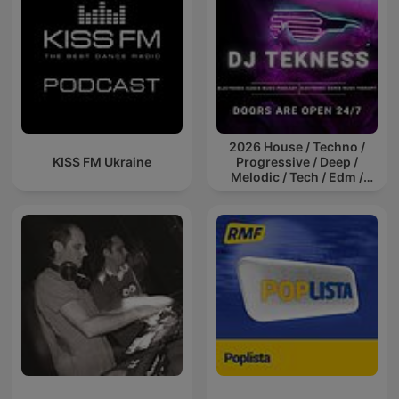
2026 House / Techno /
KISS FM Ukraine
Progressive / Deep /
Melodic / Tech / Edm /
Afro / ibiza DJ Mix / Set /
Podcast / Electronic
Dance Musi