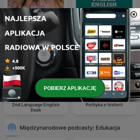
besties
6 Minute English
POBIERZ APLIKACJĘ
6 Minute English , Frm
2nd Language English
Polityka o historii
Desk
Międzynarodowe podcasty: Edukacja