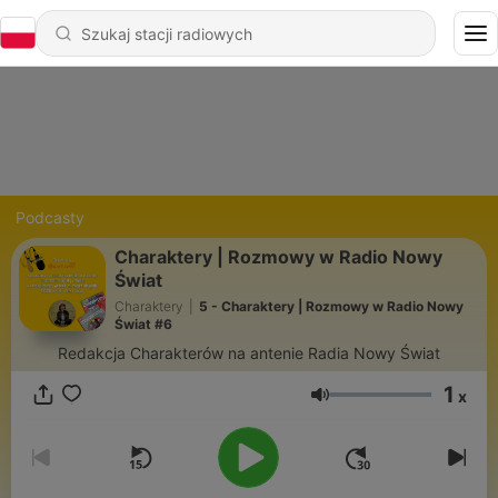
Podcasty
Charaktery | Rozmowy w Radio Nowy
Świat
Charaktery
|
5 - Charaktery | Rozmowy w Radio Nowy
Świat #6
Redakcja Charakterów na antenie Radia Nowy Świat
1
x
Głośność