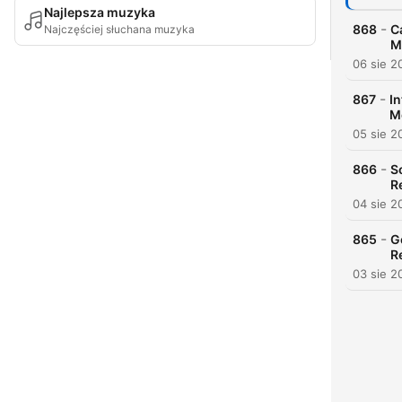
Najlepsza muzyka
-
868
C
Najczęściej słuchana muzyka
M
06 sie 2
-
867
I
Me
05 sie 2
-
866
S
R
04 sie 2
-
865
G
R
03 sie 2