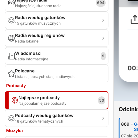
694
Najczęściej słuchane radia
Radia według gatunków
15 gatunków muzycznych
Radia według regionów
Radia lokalne
Wiadomości
9
Radia informacyjne
00
Polecane
Lista najlepszych stacji radiowych
Podcasty
Najlepsze podcasty
50
Najpopularniejsze podcasty
Odcink
Podcasty według gatunków
18 gatunków tematycznych
-
869
G
S
Muzyka
07 sie 2