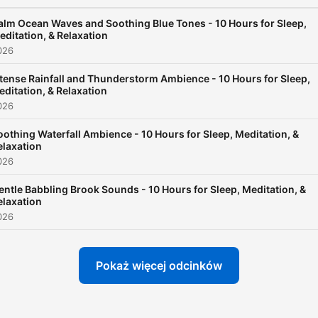
rain, rainfall, nature sounds
relaxation, meditation, slee
alm Ocean Waves and Soothing Blue Tones - 10 Hours for Sleep,
editation, & Relaxation
calming, soothing, peaceful
026
tranquility, ambient, white
ntense Rainfall and Thunderstorm Ambience - 10 Hours for Sleep,
noise, mindfulness, stress
ditation, & Relaxation
relief, wellness, mental hea
026
sound therapy, healing, sel
oothing Waterfall Ambience - 10 Hours for Sleep, Meditation, &
care, ASMR
elaxation
026
Become a supporter of thi
entle Babbling Brook Sounds - 10 Hours for Sleep, Meditation, &
elaxation
podcast:
026
https://www.spreaker.com
raindrops--5840934/supp
Pokaż więcej odcinków