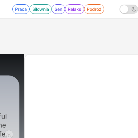
Praca
Siłownia
Sen
Relaks
Podróż
ful
he
fe