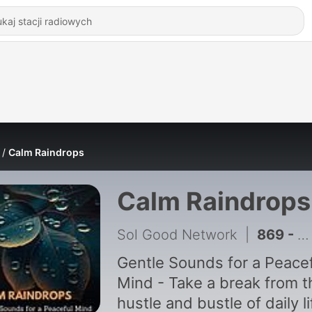
Calm Raindrops
Calm Raindrops
Sol Good Network
|
869 - Gentle Rainstorm Tapping on a Bedroom Window - 10 Hours for Sleep, Meditation, & Relaxation
Gentle Sounds for a Peace
Mind - Take a break from t
hustle and bustle of daily li