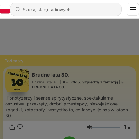
Podcasty
Brudne lata 30.
Brudne lata 30.
|
8 - TOP 5. Szpiedzy z fantazją | 8.
BRUDNE LATA 30.
Hipnotyzerzy i seanse spirytystyczne, spektakularne
oszustwa, przekręty, drobni przestępcy, niewyjaśnione
zagadki, katastrofy i wszystko to, co fascynuje nas w latach
30.
1
x
Głośność