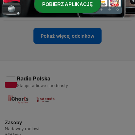
POBIERZ APLIKACJĘ
-
4
Matka migrantka i Dust Bowl | 4. BRUDNE LATA 30.
01 paź 2023
Pokaż więcej odcinków
Radio Polska
Stacje radiowe i podcasty
Zasoby
Nadawcy radiowi
Widżety