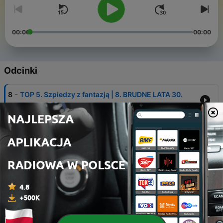
00:00
00:00
Odcinki
-
8
TOP 5. Szpiedzy z fantazją | 8. BRUDNE LATA 30.
18 gru 2023
-
7
Jeden człowiek - trzy tożsamości | 7. BRUDNE LATA
30.
26 lis 2023
-
6
Przemiana kozy w młodzieńca | 6. BRUDNE LATA
30.
30 paź 2023
-
5
Konkurs dla jasnowidzów | 5. BRUDNE LATA 30.
17 paź 2023