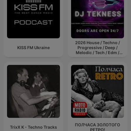
2026 House / Techno /
KISS FM Ukraine
Progressive / Deep /
Melodic / Tech / Edm /
Afro / ibiza DJ Mix / Set /
Podcast / Electronic
Dance Musi
ПОЛЧАСА ЗОЛОТОГО
TrixX K - Techno Tracks
РЕТРО!