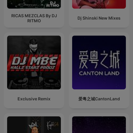
RICAS MEZCLAS By DJ
Dj Shinski New Mixes
RITMO
Exclusive Remix
爱粤之城CantonLand