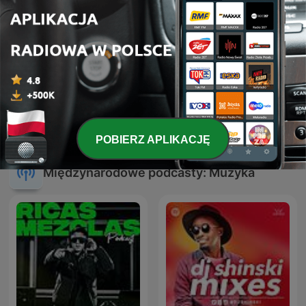
ATB Music
Hardcore Mixtapes
POBIERZ APLIKACJĘ
Międzynarodowe podcasty: Muzyka