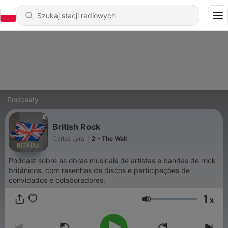
Podcasty
British Rock
Carlos Lyra
|
2 - The Wall
Podcast sobre as obras musicais de artistas e bandas de rock
britânicos, com resenhas de discos e participações de
convidados e colaboradores.
1
x
Głośność