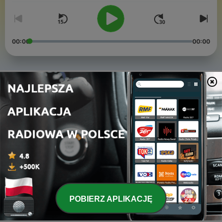
00:00
00:00
Odcinki
-
4
The George Floyd Effect
03 cze 2020
-
3
Media vs Cornavirus | Brit(ish) Episode 1
01 cze 2020
-
2
The long lasting racist impact of the British Empire |
Brit(ish) Episode 3
18 maj 2020
POBIERZ APLIKACJĘ
-
1
COVID-19 and the rise of racism | Brit(ish) Episode
2