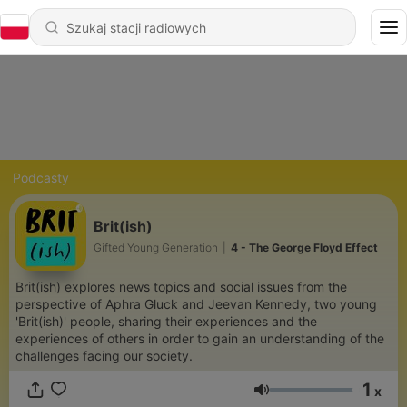
Podcasty
Brit(ish)
Gifted Young Generation
|
4 - The George Floyd Effect
Brit(ish) explores news topics and social issues from the
perspective of Aphra Gluck and Jeevan Kennedy, two young
'Brit(ish)' people, sharing their experiences and the
experiences of others in order to gain an understanding of the
challenges facing our society.
1
x
Głośność