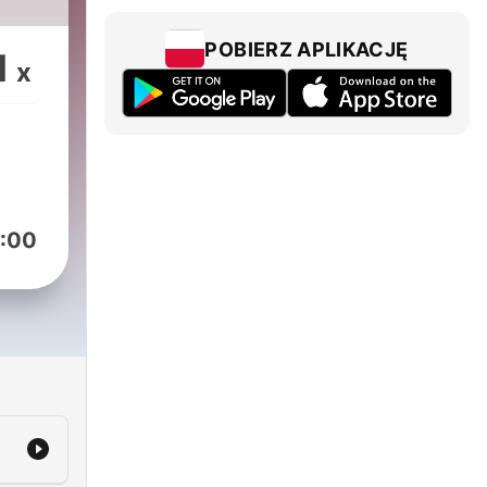
POBIERZ APLIKACJĘ
1
x
:00