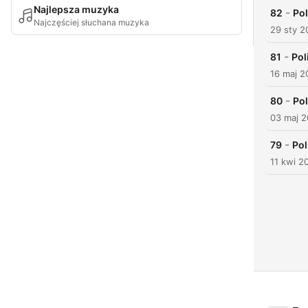
Najlepsza muzyka
-
82
Pol
Najczęściej słuchana muzyka
29 sty 2
-
81
Pol
16 maj 2
-
80
Pol
03 maj 
-
79
Pol
11 kwi 2