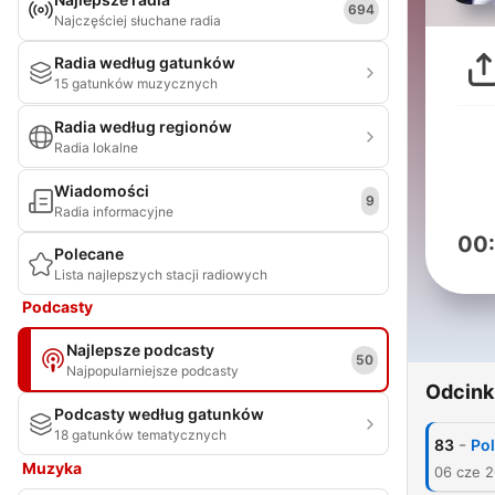
694
Najczęściej słuchane radia
Radia według gatunków
15 gatunków muzycznych
Radia według regionów
Radia lokalne
Wiadomości
9
Radia informacyjne
00
Polecane
Lista najlepszych stacji radiowych
Podcasty
Najlepsze podcasty
50
Najpopularniejsze podcasty
Odcink
Podcasty według gatunków
18 gatunków tematycznych
-
83
Pol
Muzyka
06 cze 