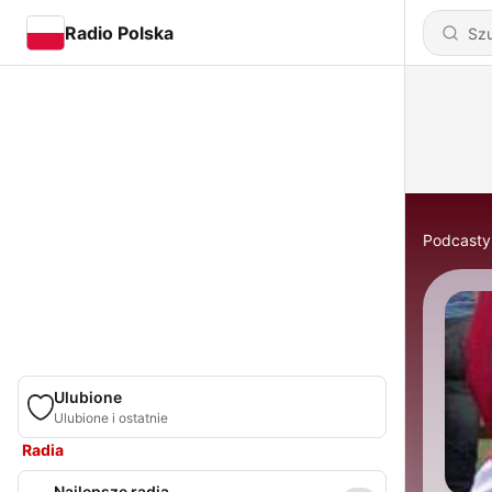
Radio Polska
Podcasty
Ulubione
Ulubione i ostatnie
Radia
Najlepsze radia