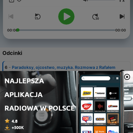
x
Głośność
00:00
00:00
Odcinki
-
6
Paradoksy, ojcostwo, muzyka. Rozmowa z Rafałem
Motriukiem
14 paź 2024
-
5
Moda na koniec świata. Rozmowa z Kingą Kasińską
13 sty 2024
-
4
Endosiostry. Rozmowa z Igą Włodkowską o życiu z
endometriozą
07 gru 2023
-
3
Tacy sami, tylko inni - rozmowa z Agnieszką