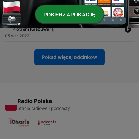
Halikowską o neuroróżnorodności
10 paź 2023
POBIERZ APLIKACJĘ
-
2
O czym marzą ludzie na wojnie? Rozmowa z
Piotrem Kaszuwarą
06 wrz 2023
Pokaż więcej odcinków
Radio Polska
Stacje radiowe i podcasty