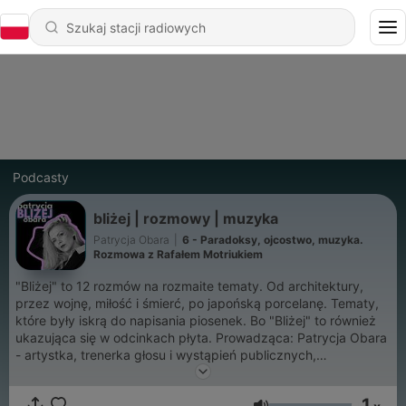
Podcasty
bliżej | rozmowy | muzyka
Patrycja Obara
|
6 - Paradoksy, ojcostwo, muzyka.
Rozmowa z Rafałem Motriukiem
"Bliżej" to 12 rozmów na rozmaite tematy. Od architektury,
przez wojnę, miłość i śmierć, po japońską porcelanę. Tematy,
które były iskrą do napisania piosenek. Bo "Bliżej" to również
ukazująca się w odcinkach płyta. Prowadząca: Patrycja Obara
- artystka, trenerka głosu i wystąpień publicznych,
podcasterka. Autorka tekstów i muzyki, wokalistka
producentka muzyczna w projektach Bliżej, Syrena, SHE-la.
1