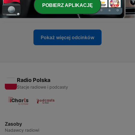
POBIERZ APLIKACJĘ
-
5
Bjelke & Beranek #4
03 mar 2021
Pokaż więcej odcinków
Radio Polska
Stacje radiowe i podcasty
Zasoby
Nadawcy radiowi