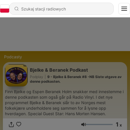
Podcasty
Bjelke & Beranek Podkast
Podplay
|
9 - Bjelke & Beranek #8 -NB Siste utgave av
denne podkasten.
Finn Bjelke og Espen Beranek Holm snakker med innestemme i
denne podkasten som også går på Radio Vinyl. I det nye
programmet Bjelke & Beranek slår to av Norges mest
folkekjære underholdere seg sammen for å lysne opp
hverdagen. Special Guest Star: Hans Morten Hansen.
1
x
Głośność