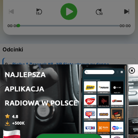
00:00
00:00
Odcinki
-
9
Bjelke & Beranek #8 -NB Siste utgave av denne
podkasten.
07 kwi 2021
-
8
Bjelke & Beranek #7
24 mar 2021
-
7
Bjelke & Beranek #6
17 mar 2021
-
6
Bjelke & Beranek #5
10 mar 2021